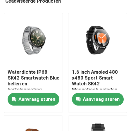
Geadviseerde Producten
Waterdichte IP68
1.6 inch Amoled 480
SK42 Smartwatch Bluetooth-
x480 Sport Smart
bellen en
Watch SK42
hartslagmeting
Magnetisch opladen
Huis
Bloedzuurstof
Sedentair
Aanvraag sturen
Aanvraag sturen
Herinneringsondersteunin
Producten
Video's