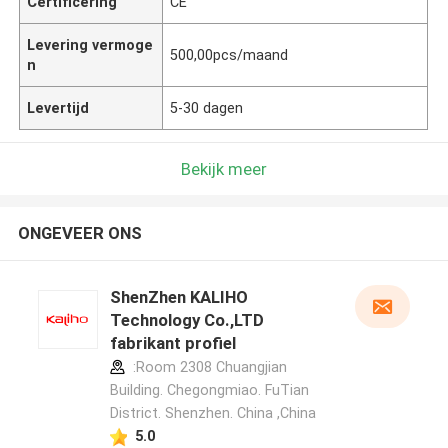
Certificering
CE
Levering vermoge
500,00pcs/maand
n
Levertijd
5-30 dagen
Bekijk meer
ONGEVEER ONS
ShenZhen KALIHO
Technology Co.,LTD
fabrikant profiel
:Room 2308 Chuangjian
Building. Chegongmiao. FuTian
District. Shenzhen. China ,China
5.0