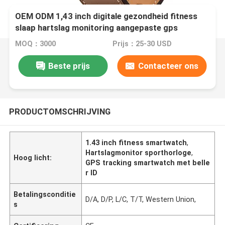
OEM ODM 1,43 inch digitale gezondheid fitness
slaap hartslag monitoring aangepaste gps
tracking beller id Stratos 3 Ultra smart phone
MOQ：3000
Prijs：25-30 USD
calling W10 PRO kijken winkelen metro spel bellen
functie atleten fitness
Beste prijs
Contacteer ons
PRODUCTOMSCHRIJVING
1.43 inch fitness smartwatch
,
Hartslagmonitor sporthorloge
,
Hoog licht:
GPS tracking smartwatch met belle
r ID
Betalingsconditie
D/A, D/P, L/C, T/T, Western Union,
s