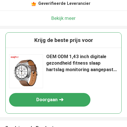
Geverifieerde Leverancier
Bekijk meer
Krijg de beste prijs voor
OEM ODM 1,43 inch digitale
gezondheid fitness slaap
hartslag monitoring aangepaste
gps tracking beller id Stratos 3
Ultra smart phone calling W10
PRO kijken winkelen metro spel
bellen functie atleten fitness
Doorgaan