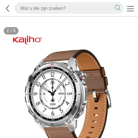
2
/
6