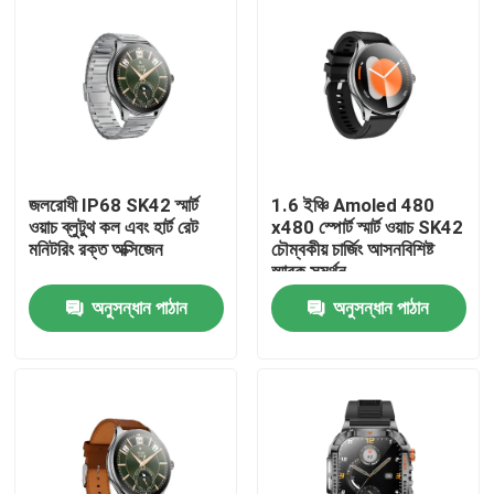
জলরোধী IP68 SK42 স্মার্ট
1.6 ইঞ্চি Amoled 480
ওয়াচ ব্লুটুথ কল এবং হার্ট রেট
x480 স্পোর্ট স্মার্ট ওয়াচ SK42
মনিটরিং রক্ত অক্সিজেন
চৌম্বকীয় চার্জিং আসনবিশিষ্ট
স্মারক সমর্থন
অনুসন্ধান পাঠান
অনুসন্ধান পাঠান
বাড়ি
পণ্য
ভিডিও