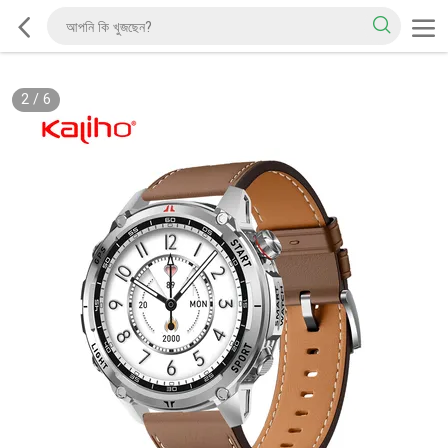
2
/
6