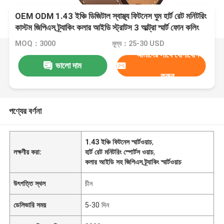
OEM ODM 1.43 ইঞ্চি ডিজিটাল স্বাস্থ্য ফিটনেস ঘুম হার্ট রেট মনিটরিং
কাস্টম জিপিএস ট্র্যাকিং কলার আইডি স্ট্রাটস 3 আল্ট্রা স্মার্ট ফোন কলিং
W10 প্রো ঘড়ি শপিং সাবওয়ে গেম কল ফাংশন ক্রীড়াবিদ জিম
MOQ：3000
মূল্য：25-30 USD
আমাদের সাথে যোগাযোগ
ভালো দাম
করুন
পণ্যের বর্ণনা
1.43 ইঞ্চি ফিটনেস স্মার্টওয়াচ
,
লক্ষণীয় করা:
হার্ট রেট মনিটরিং স্পোর্টস ওয়াচ
,
কলার আইডি সহ জিপিএস ট্র্যাকিং স্মার্টওয়াচ
উৎপত্তি স্থল
চীন
ডেলিভারি সময়
5-30 দিন