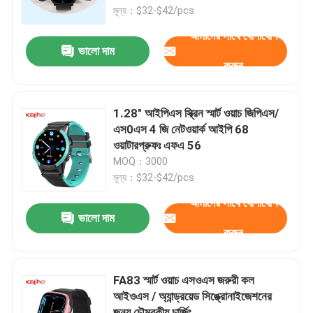
মূল্য：$32-$42/pcs
আমাদের সাথে যোগাযোগ
আমাদের সম্পর্কে
ভালো দাম
করুন
কারখানা ভ্রমণ
1.28" আইপিএস স্ক্রিন স্মার্ট ওয়াচ জিপিএস/
মান নিয়ন্ত্রণ
এস0এস 4 জি নেটওয়ার্ক আইপি 68
ওয়াটারপ্রুফঃ এফএ 56
MOQ：3000
আমাদের সাথে যোগাযোগ করুন
মূল্য：$32-$42/pcs
আমাদের সাথে যোগাযোগ
উদ্ধৃতির জন্য আবেদন
ভালো দাম
করুন
স্পোর্ট স্মার্ট ওয়াচ
FA83 স্মার্ট ওয়াচ এসওএস জরুরী কল
আইওএস / অ্যান্ড্রয়েড সিঙ্ক্রোনাইজেশনের
জিপিএস স্মার্ট ওয়াচ
জন্য চৌম্বকীয় চার্জিং