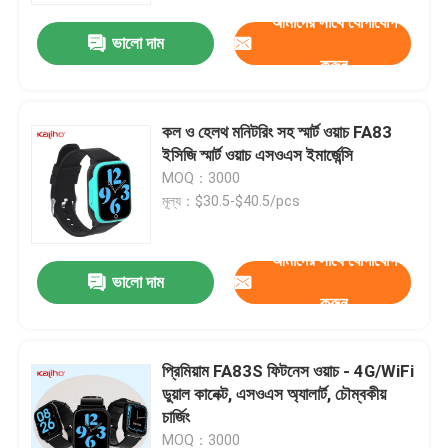
আমাদের সাথে যোগাযোগ
ভালো দাম
করুন
কল ও হেলথ মনিটরিং সহ স্মার্ট ওয়াচ FA83
ইসিজি স্মার্ট ওয়াচ এসওএস ইমার্জেন্সি
MOQ：3000
মূল্য：$30.5-$40.5/pcs
আমাদের সাথে যোগাযোগ
ভালো দাম
করুন
বাড়ি
প্রিমিয়াম FA83S ফিটনেস ওয়াচ - 4G/WiFi
পণ্য
ডুয়াল কানেক্ট, এসওএস অ্যালার্ট, চৌম্বকীয়
চার্জিং
ভিডিও
MOQ：3000