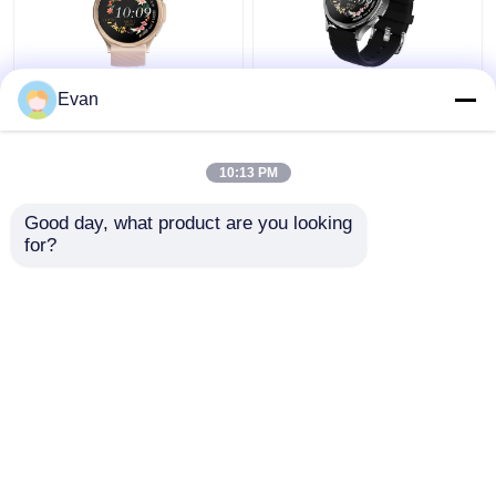
ইসিজি স্মার্ট ওয়াচ ফিটনেস রুম
OEM 1.43 "ইঞ্চি AMOLED
Evan
অফিস পরিবার আউটডোর ফুল টাচ
466*466 ইসিজি স্মার্ট ওয়াচ
স্ক্রিন জলরোধী 1.43 প্রদর্শন
H16 হার্ট রেট মনিটরিং
10:13 PM
ভালো দাম
ভালো দাম
Good day, what product are you looking 
for?
আমাদের সাথে যোগাযোগ করুন
আমাদের সাথে যোগাযোগ করুন
আরো দেখুন
বাড়ি
আমাদের সম্পর্কে
আমাদের সাথে যোগাযোগ করুন
Desktop Site
সাইট ম্যাপ
Privacy Policy