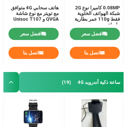
0.08MP كاميرا نوع 2G
هاتف سحابي 4G متوافق
شبكة الهواتف الخلوية
مع تويتر مع نوع شاشة
فقط 110g عمر بطارية
QVGA و Unisoc T107
طويلة
افضل سعر
افضل سعر
اتصل بنا
اتصل بنا
ساعة ذكية أندرويد 4G
(19)