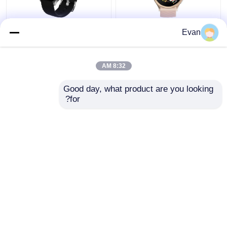
الساعة الذكية لـ ECG
OEM 1.43 بوصة
Evan
لغرفة اللياقة البدنية
AMOLED 466 * 466
المكتب العائلة في الهواء
ECG ساعة ذكية H16
الطلق شاشة لمسة كاملة
مراقبة معدل ضربات
8:32 AM
مضادة للماء 1.43 شاشة
القلب
افضل سعر
افضل سعر
Good day, what product are you looking 
for?
اتصل بنا
اتصل بنا
عرض المزيد
منزل
حول نا
اتصل بنا
Desktop Site
خريطة الموقع
Privacy Policy