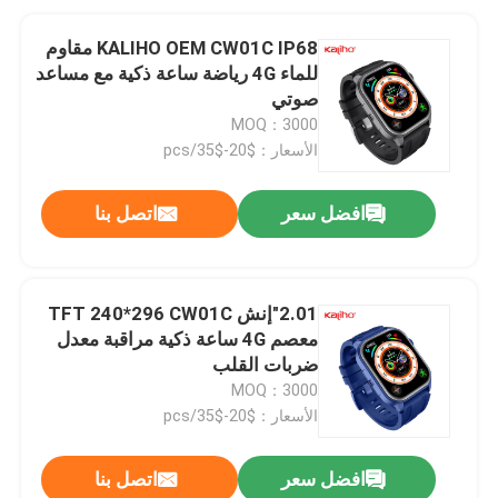
KALIHO OEM CW01C IP68 مقاوم
للماء 4G رياضة ساعة ذكية مع مساعد
صوتي
MOQ：3000
الأسعار：$20-$35/pcs
افضل سعر
اتصل بنا
2.01"إنش TFT 240*296 CW01C
معصم 4G ساعة ذكية مراقبة معدل
ضربات القلب
MOQ：3000
الأسعار：$20-$35/pcs
افضل سعر
اتصل بنا