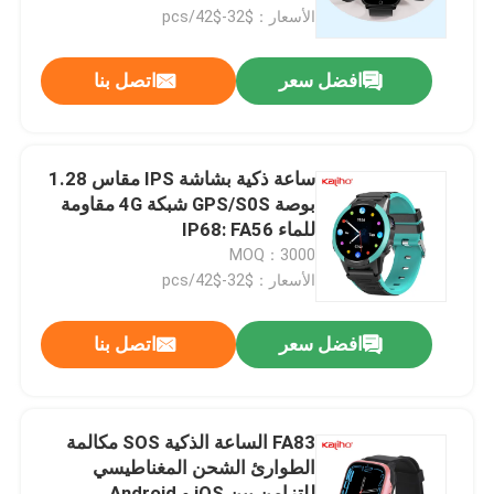
الأسعار：$32-$42/pcs
حول بنا
افضل سعر
اتصل بنا
جولة في المعمل
ساعة ذكية بشاشة IPS مقاس 1.28
ضبط الجودة
بوصة GPS/S0S شبكة 4G مقاومة
للماء IP68: FA56
MOQ：3000
اتصل بنا
الأسعار：$32-$42/pcs
طلب اقتباس
افضل سعر
اتصل بنا
الساعات الذكية الرياضية
FA83 الساعة الذكية SOS مكالمة
الطوارئ الشحن المغناطيسي
ساعة ذكية بنظام تحديد المواقع العالمي (GPS)
للتزامن بين iOS و Android