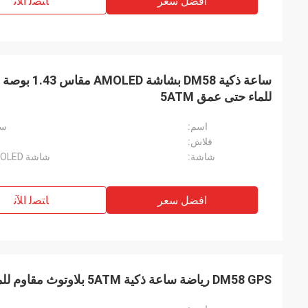
افضل سعر
ﺎﺘﺼﻟ ﺍﻶﻧ
ساعة ذكية M58
للماء حتى عمق 5ATM
اسم:
ساعة ذ
فلاش:
شاشة:
شاشة AMOLED مقاس 1.43 بوصة، DPI: 466*466
افضل سعر
ﺎﺘﺼﻟ ﺍﻶﻧ
DM58 GPS رياضة ساعة ذكية 5ATM بلاوتوث مقاوم للماء الاتصال للرجال النساء