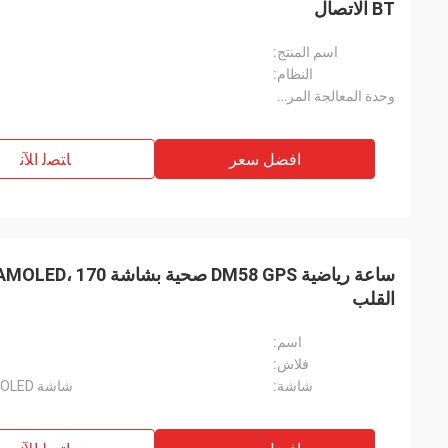
BT الاتصال
اسم المنتج:
النظام:
وحدة المعالجة المركزية:
افضل سعر
ﺎﺘﺼﻟ ﺍﻶﻧ
القلب
اسم:
فلاش:
شاشة:
شاشة AMOLED مقاس 1.43 بوصة، DPI: 466*466