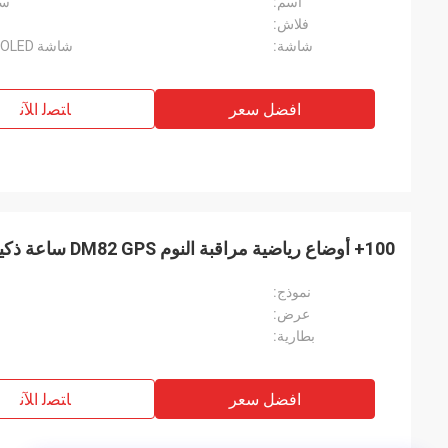
اسم:
ساعة ذ
فلاش:
شاشة:
شاشة AMOLED مقاس 1.43 بوصة، DPI: 466*466
افضل سعر
ﺎﺘﺼﻟ ﺍﻶﻧ
100+ أوضاع رياضية مراقبة النوم DM82 GPS ساعة ذكية IP68 شحن مغناطيسي
نموذج:
عرض:
بطارية:
افضل سعر
ﺎﺘﺼﻟ ﺍﻶﻧ