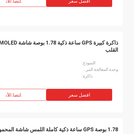
افضل سعر
ﺎﺘﺼﻟ ﺍﻶﻧ
القلب
النموذج:
وحدة المعالجة المركزية:
ذاكرة:
افضل سعر
ﺎﺘﺼﻟ ﺍﻶﻧ