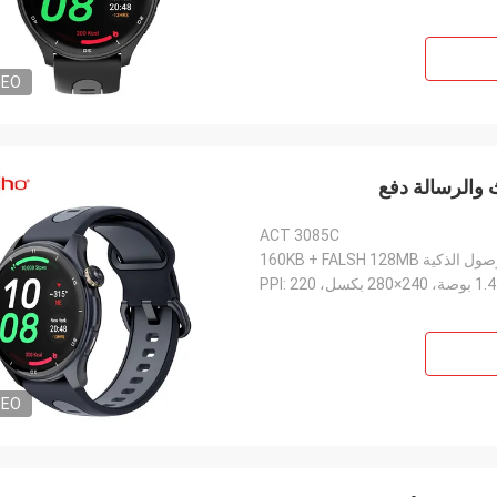
DEO
ACT 3085C
ية 160KB + FALSH 128MB
، 240×280 بكسل، PPI: 220
DEO