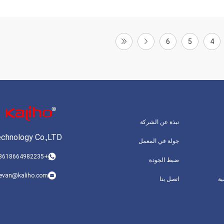
6
5
4
نبذة عن الشركة
chnology Co.,LTD
جولة في المعمل
+8618664982235
ضبط الجودة
evan@kaliho.com
ة
اتصل بنا