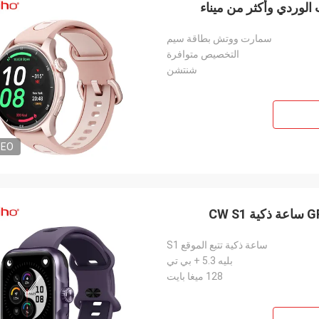
سمارت ووتش بطاقة سيم
التخصيص متوافرة
شنتشن
DEO
ساعة ذكية تتبع الموقع S1
بليه 5.3 + بي تي
128 ميغا بايت