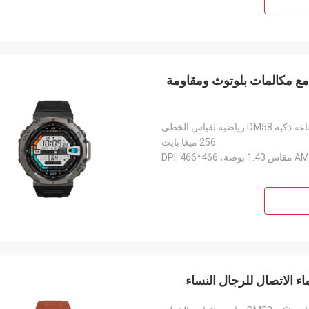
D بشاشة AMOLED مقاس 1.43 بوصة مع مكالمات بلوتوث ومقاومة
كية DM58 رياضية لقياس الخطى
256 ميغا بايت