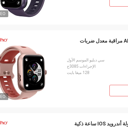
DEO
ذاكرة كبيرة GPS ساعة ذكية 1.78 بوصة شاشة AMOLED مراقبة معدل ضربات
سي دبليو الموسم الأول
الإجراءات 3085ج
128 ميغا بايت
DEO
1.78 بوصة GPS ساعة ذكية كاملة اللمس شاشة المحمولة أندرويد IOS ساعة ذكية