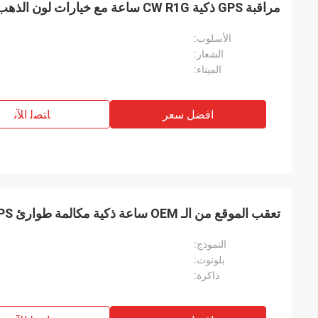
مراقبة GPS ذكية CW R1G ساعة مع خيارات لون الذهب الوردي وأكثر من ميناء
الأسلوب:
الشعار:
الميناء:
افضل سعر
ﺎﺘﺼﻟ ﺍﻶﻧ
تعقب الموقع من الـ OEM ساعة ذكية مكالمة طوارئ GPS ساعة ذكية CW S1
النموذج:
بلوتوث:
ذاكرة: