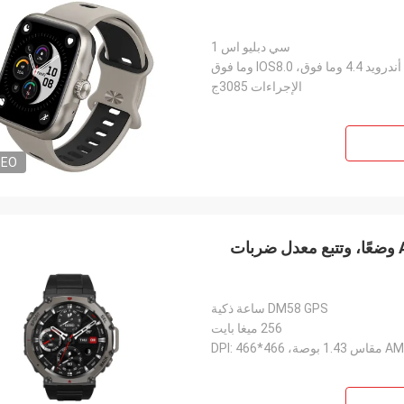
سي دبليو اس 1
أندرويد 4.4 وما فوق، IOS8.0 وما فوق
الإجراءات 3085ج
DEO
ساعة رياضية DM58 GPS صحية بشاشة AMOLED، 170 وضعًا، وتتبع معدل ضربات
DM58 GPS ساعة ذكية
256 ميغا بايت