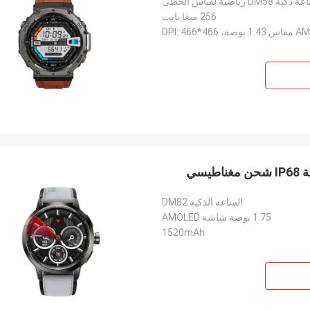
كية DM58 رياضية لقياس الخطى
256 ميغا بايت
الساعة الذكية DM82
1.75 بوصة شاشة AMOLED
1520mAh