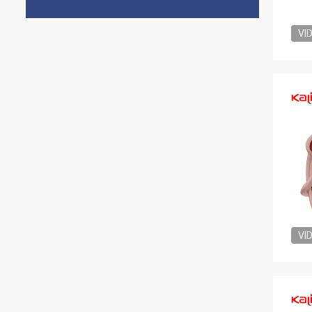
VI
VI