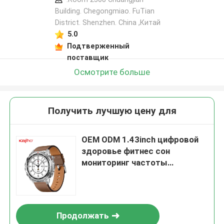
Building. Chegongmiao. FuTian
District. Shenzhen. China ,Китай
5.0
Подтверженный
поставщик
Осмотрите больше
Получить лучшую цену для
OEM ODM 1.43inch цифровой
здоровье фитнес сон
мониторинг частоты
сердечных сокращений
пользовательский GPS
отслеживание идентификатор
вызывающего Stratos 3
Продолжать
Ультра смартфон звонок W10