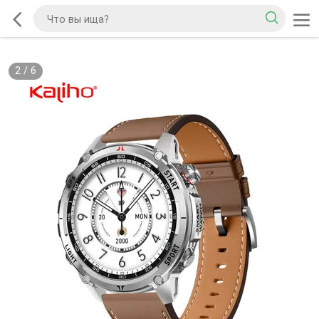
2
/
6