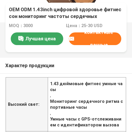
OEM ODM 1.43inch цифровой здоровье фитнес
сон мониторинг частоты сердечных
сокращений пользовательский GPS
MOQ：3000
Цена：25-30 USD
отслеживание идентификатор вызывающего
контактные
Stratos 3 Ультра смартфон звонок W10 PRO
Лучшая цена
смотреть магазины метро игры вызов
данные
функции спортсмены тренажерный зал
Характер продукции
1.43 дюймовые фитнес умные ча
сы
,
Мониторинг сердечного ритма с
Высокий свет:
портивные часы
,
Умные часы с GPS-отслеживани
ем с идентификатором вызова