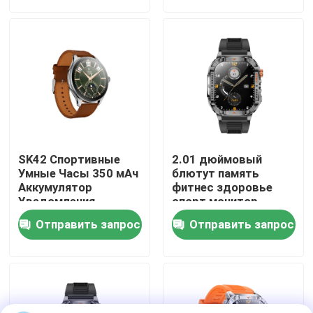
О нас
Путешествие фабрики
Проверка качества
SK42 Спортивные
2.01 дюймовый
Свяжитесь мы
Умные Часы 350 мАч
блютут память
Аккумулятор
фитнес здоровье
Уведомления
спорт монитор
сообщения IOS &
пользовательский
Спросите цитату
Отправить запрос
Отправить запрос
Android совместимы
GPS следить
андроид дайвер
спорт P76 смартфон
Дозоры спорта умные
звонок J13
смотреть мода NFC
следить за
Смарт-часы с GPS