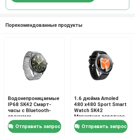
PRO смотреть магазины
метро игры вызов функции
спортсмены тренажерный зал
Порекомендованные продукты
Дом
Водонепроницаемые
1.6 дюйма Amoled
IP68 SK42 Смарт-
480 x480 Sport Smart
часы с Bluetooth-
Watch SK42
Продукты
звонками,
Магнитное зарядное
мониторингом
устройство Сидячая
Отправить запрос
Отправить запрос
сердечного ритма и
поддержка
Видео
кислорода в крови
напоминания