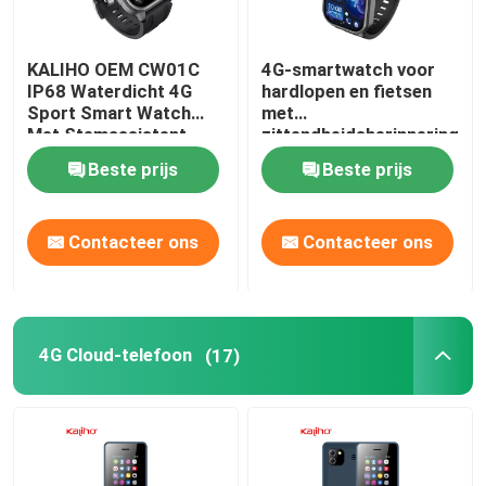
KALIHO OEM CW01C
4G-smartwatch voor
IP68 Waterdicht 4G
hardlopen en fietsen
Sport Smart Watch
met
Met Stemassistent
zittendheidsherinnering
en slaapmonitoring
Beste prijs
Beste prijs
Contacteer ons
Contacteer ons
4G Cloud-telefoon
(17)