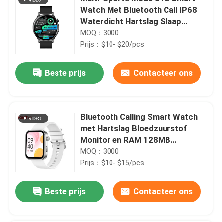
Watch Met Bluetooth Call IP68
Waterdicht Hartslag Slaap
Monitoring 300 mAh Batterij
MOQ：3000
Prijs：$10- $20/pcs
Beste prijs
Contacteer ons
Bluetooth Calling Smart Watch
met Hartslag Bloedzuurstof
Monitor en RAM 128MB
geheugen
MOQ：3000
Prijs：$10- $15/pcs
Beste prijs
Contacteer ons