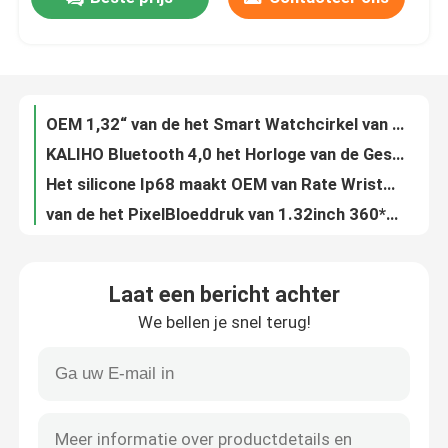
TFT-IOS GPS die het Waterdichte Hart Rate Monitoring in werking stellen van Smartwatch
OEM 1,32“ van de het Smart Watchcirkel van ECG Waterdicht de Aanrakings Volledig Touch screen
Ongeveer ons
KALIHO Bluetooth 4,0 het Horloge van de Geschiktheidspedometer voor Android 260mAh
Het silicone Ip68 maakt OEM van Rate Wristband van het Smart Watchhart waterdicht
van de het PixelBloeddruk van 1.32inch 360*360 het Hart Rate Smartwatch IP68 van Android
Fabrieksreis
De GLORIEfit 1,32“ TFT-het Schermhart Rate Tracker Smart Bracelet Watch
1.32' TFT-scherm slaapbewaking GPS Smartwatch IP68 Huishoudelijk waterdicht
Kwaliteitscontrole
1.32“ TFT-van het de Geschiktheidssmart watch van het Schermandroid van de de Slaapdrijver het Hart Rate Monitoring
22MM Silicone Shell Heart Rate Sports Watch die Android de FIT van de Horlogeglorie in werking stellen
Contacteer ons
Ademend Opleidings Zwemmend Water Bestand Smartwatches 260mAh
Laat een bericht achter
1.32inch touch screen IP68 Waterdicht SIM Card Smart Watch 260mAh
Verzoek om een Citaat
We bellen je snel terug!
Het Smart Watch IP67 van de Android5.0ios9.0 Manchet maakt 128M waterdicht
Android5.0+ios9.0+ Touch screen Smartwatch met Vraagfunctie
Sport Slimme Horloges
1.8''TFT-scherm Smartwatch Armband Fitness Tracker 128M IP67
1.96inch van de Slijtageandroid van Smartwatch M2 van de volledig scherm de Vierkante Wijzerplaat Slimme Armband
GPS-smartwatch