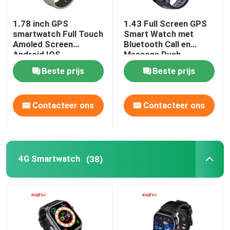
Vierkante Wijzerplaat Smartwatch
1.78 inch GPS
1.43 Full Screen GPS
smartwatch Full Touch
Smart Watch met
Amoled Screen
Bluetooth Call en
Android IOS
Message Push
Smartwatch BT bellen
Beste prijs
Beste prijs
Contacteer ons
Contacteer ons
4G Smartwatch
(38)