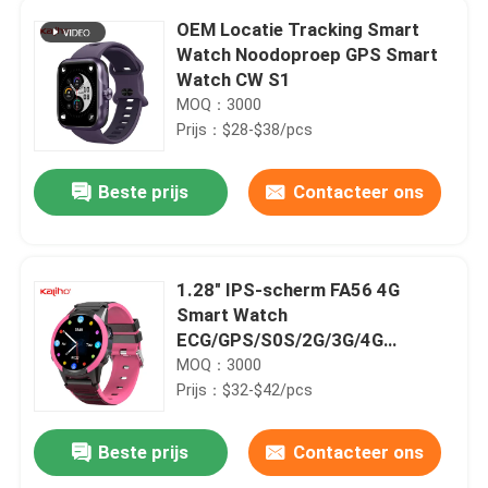
OEM Locatie Tracking Smart
Watch Noodoproep GPS Smart
Watch CW S1
MOQ：3000
Prijs：$28-$38/pcs
Beste prijs
Contacteer ons
1.28" IPS-scherm FA56 4G
Smart Watch
ECG/GPS/S0S/2G/3G/4G
Netwerk IP68 waterdicht
MOQ：3000
Prijs：$32-$42/pcs
Beste prijs
Contacteer ons