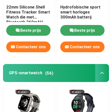
22mm Silicone Shell
Hydrofobische sport
Het Smart Watch van Android Bluetooth
Fitness Tracker Smart
smart horloges
Watch die met
300mAh batterij
Bluetooth 260mAH
roepen
Lichaamstemperatuur Smartwatch
Beste prijs
Beste prijs
Sim Card Smart Watch
Contacteer ons
Contacteer ons
Bluetooth die Smartwatch roepen
GPS-smartwatch
(56)
Geschiktheidsdrijver Smartwatch
Touch screen Smartwatch
Slim Manchethorloge