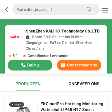
ShenZhen KALIHO Technology Co.,LTD
:Room 2308 Chuangjian Building.
Chegongmiao. FuTian District. Shenzhen.
China,China
5.0
Geverifieerde Leverancier
Bel nu
Contacteer ons
PRODUCTEN
ONGEVEER ONS
FitCloudPro Hartslag Monitoring
Waterdicht IP68 H17 Smart