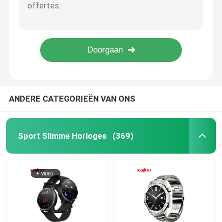
1.96 inch HD Screen Smart Watch Hart Monitor 260mAh Draadloos opladen
BT-van de de Geschiktheidsdrijver van Vraagandroid van het het Horlogescherm de Aanrakingshorloge 260mAh
4G Smartwatch
1.54 inch BT Muziek Android Smart Watch Fitness Tracker 260mAh
het Pixelslaap die van 1.54inch 240x240 Smartwatch-het Horloge van Gezondheidssporten controleren
4G Cloud-telefoon
1.54 inch 240x240 Pixel Stress Management Smart Sport Horloge Bloeddruk
4G Android Smartwatch
ANDERE CATEGORIEËN VAN ONS
Het Slimme horloge van ECG
Sport Slimme Horloges
(369)
Waterdicht slim horloge
Hart Rate Smartwatch
Bloeddruk Smartwatch