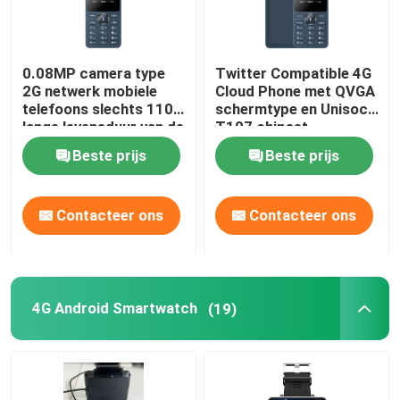
0.08MP camera type
Twitter Compatible 4G
2G netwerk mobiele
Cloud Phone met QVGA
telefoons slechts 110g
schermtype en Unisoc
lange levensduur van de
T107 chipset
batterij
Beste prijs
Beste prijs
Contacteer ons
Contacteer ons
4G Android Smartwatch
(19)