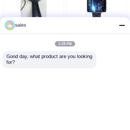
sales
Mannen 2,86"
Ontsloten video-
Smartwatch Met Wifi
oproep 4g wifi
En 4G Weerbestendig
smartwatch RAM 1GB
1:29 PM
+ ROM 16GB Voor
Android IOS Cellphones
Beste prijs
Beste prijs
Good day, what product are you looking 
for?
Contacteer ons
Contacteer ons
Bekijk meer
Thuis
Ongeveer ons
Contacteer ons
Desktop Site
Sitemap
Privacy Policy