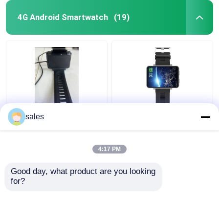
4G Android Smartwatch
(19)
Mannen 2,86"
Ontsloten video-
sales
Smartwatch Met Wifi
oproep 4g wifi
En 4G Weerbestendig
smartwatch RAM 1GB
+ ROM 16GB Voor
4:17 PM
Android IOS Cellphones
Beste prijs
Beste prijs
Good day, what product are you looking 
for?
Contacteer ons
Contacteer ons