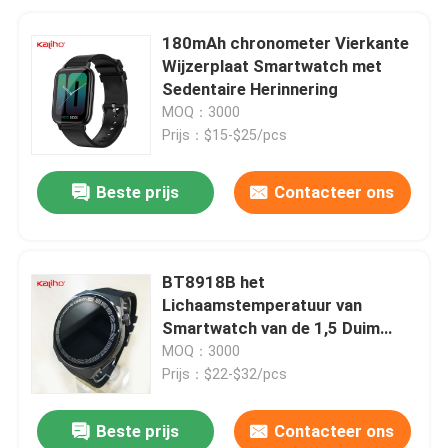
180mAh chronometer Vierkante
Wijzerplaat Smartwatch met
Sedentaire Herinnering
MOQ：3000
Prijs：$15-$25/pcs
Beste prijs
Contacteer ons
BT8918B het
Lichaamstemperatuur van
Smartwatch van de 1,5 Duim
Vierkante Wijzerplaat
MOQ：3000
Prijs：$22-$32/pcs
Beste prijs
Contacteer ons