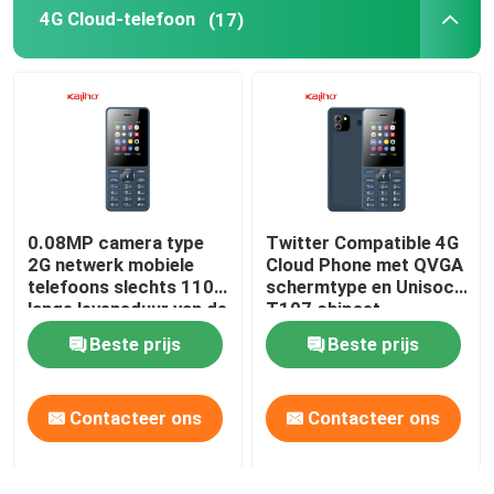
4G Cloud-telefoon
(17)
Vierkante Wijzerplaat Smartwatch
0.08MP camera type
Twitter Compatible 4G
2G netwerk mobiele
Cloud Phone met QVGA
telefoons slechts 110g
schermtype en Unisoc
lange levensduur van de
T107 chipset
batterij
Beste prijs
Beste prijs
Contacteer ons
Contacteer ons