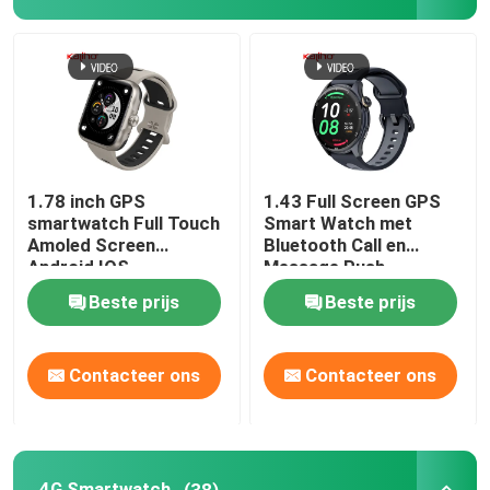
4G Smartwatch
4G Cloud-telefoon
4G Android Smartwatch
1.78 inch GPS
1.43 Full Screen GPS
smartwatch Full Touch
Smart Watch met
Amoled Screen
Bluetooth Call en
Het Slimme horloge van ECG
Android IOS
Message Push
Smartwatch BT bellen
Beste prijs
Beste prijs
Waterdicht slim horloge
Contacteer ons
Contacteer ons
Hart Rate Smartwatch
Bloeddruk Smartwatch
4G Smartwatch
(38)