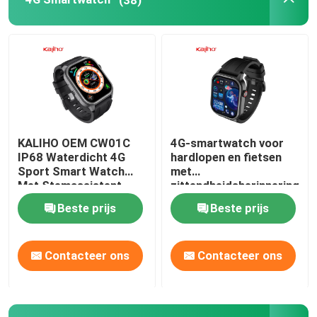
Het Smart Watch van Android Bluetooth
Lichaamstemperatuur Smartwatch
Sim Card Smart Watch
KALIHO OEM CW01C
4G-smartwatch voor
IP68 Waterdicht 4G
hardlopen en fietsen
Bluetooth die Smartwatch roepen
Sport Smart Watch
met
Met Stemassistent
zittendheidsherinnering
en slaapmonitoring
Beste prijs
Beste prijs
Geschiktheidsdrijver Smartwatch
Contacteer ons
Contacteer ons
Touch screen Smartwatch
Slim Manchethorloge