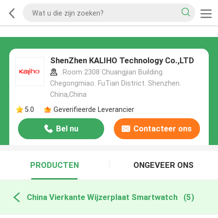
ShenZhen KALIHO Technology Co.,LTD
:Room 2308 Chuangjian Building.
Chegongmiao. FuTian District. Shenzhen.
China,China
5.0
Geverifieerde Leverancier
Bel nu
Contacteer ons
PRODUCTEN
ONGEVEER ONS
China Vierkante Wijzerplaat Smartwatch
(5)