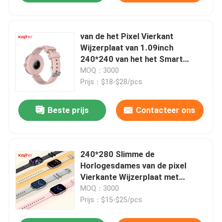
van de het Pixel Vierkant
Wijzerplaat van 1.09inch
240*240 van het het Smart
Watchbloed van de het
MOQ：3000
Bloedzuurstof van Presure Ce
Prijs：$18-$28/pcs
ROHS
Beste prijs
Contacteer ons
240*280 Slimme de
Horlogesdames van de pixel
Vierkante Wijzerplaat met
Bloeddruk
MOQ：3000
Prijs：$15-$25/pcs