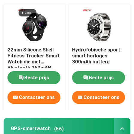
Ongeveer ons
Fabrieksreis
22mm Silicone Shell
Hydrofobische sport
Kwaliteitscontrole
Fitness Tracker Smart
smart horloges
Watch die met
300mAh batterij
Bluetooth 260mAH
roepen
Contacteer ons
Beste prijs
Beste prijs
Verzoek om een Citaat
Contacteer ons
Contacteer ons
Sport Slimme Horloges
GPS-smartwatch
(56)
GPS-smartwatch