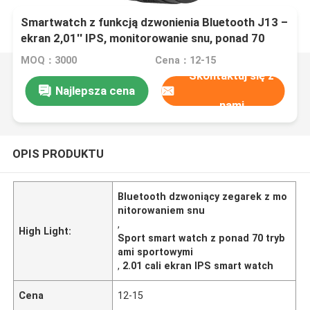
Smartwatch z funkcją dzwonienia Bluetooth J13 –
ekran 2,01'' IPS, monitorowanie snu, ponad 70
trybów sportowych
MOQ：3000
Cena：12-15
Skontaktuj się z
Najlepsza cena
nami
OPIS PRODUKTU
Bluetooth dzwoniący zegarek z mo
nitorowaniem snu
,
High Light:
Sport smart watch z ponad 70 tryb
ami sportowymi
,
2.01 cali ekran IPS smart watch
Cena
12-15