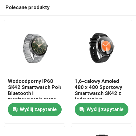
Polecane produkty
Wodoodporny IP68
1,6-calowy Amoled
SK42 Smartwatch Połączenia
480 x 480 Sportowy
Bluetooth i
Smartwatch SK42 z
Dom
monitorowanie tętna
ładowaniem
Tlen we krwi
magnetycznym i
Wyślij zapytanie
Wyślij zapytanie
przypomnieniem o
Produkty
braku aktywności
Filmy