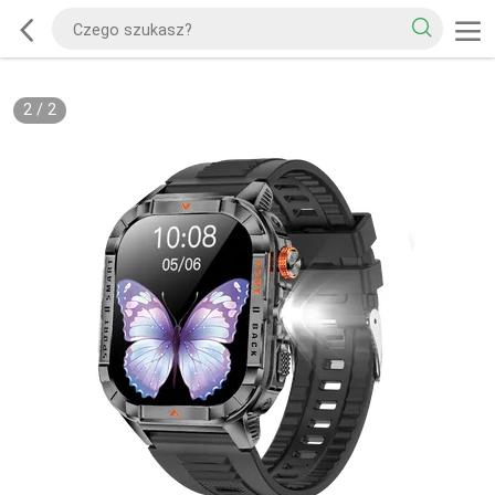
2
/
2