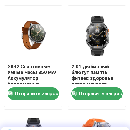
О нас
Путешествие фабрики
Проверка качества
SK42 Спортивные
2.01 дюймовый
Свяжитесь мы
Умные Часы 350 мАч
блютут память
Аккумулятор
фитнес здоровье
Уведомления
спорт монитор
сообщения IOS &
пользовательский
Спросите цитату
Отправить запрос
Отправить запрос
Android совместимы
GPS следить
андроид дайвер
спорт P76 смартфон
Дозоры спорта умные
звонок J13
смотреть мода NFC
следить за
Смарт-часы с GPS