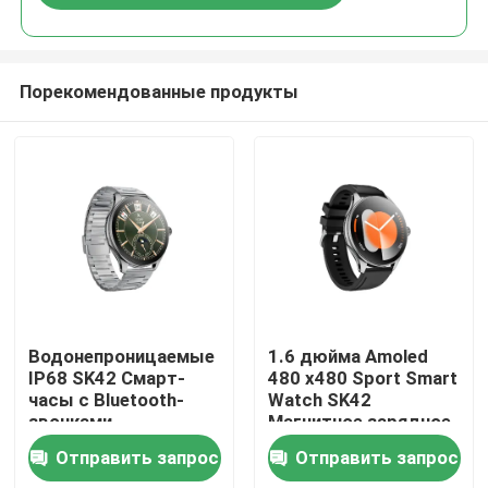
Порекомендованные продукты
Дом
Водонепроницаемые
1.6 дюйма Amoled
IP68 SK42 Смарт-
480 x480 Sport Smart
часы с Bluetooth-
Watch SK42
Продукты
звонками,
Магнитное зарядное
мониторингом
устройство Сидячая
Отправить запрос
Отправить запрос
сердечного ритма и
поддержка
Видео
кислорода в крови
напоминания