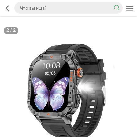
2
/
2