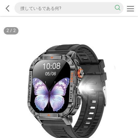
2
/
2