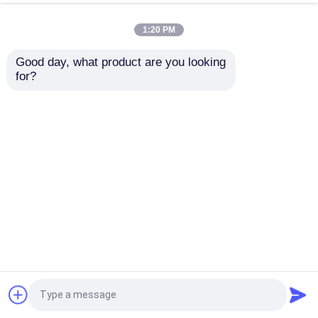
1:20 PM
4Gスマートウォッチ
Good day, what product are you looking 
for?
2.01インチ
2.01インチ 4G/5G バ
4G クラウド 携帯電話
iOS/Android 時計アラ
ッテリー 歩数計 体温
ーム 天気予報 IP68 カ
計 カスタム Wi-Fi GPS
メラ カスタム ソス
追跡 デジタル スポー
4G人間の特徴をもつSmartwatch
GPS 追跡 デジタルス
ツ P85 スマートフォン
お問い合わせを送信
お問い合わせを送信
ポーツ M41 スマート
通話 J13 ウォッチ 運
フォン 電話 J13 ウォ
転 ショッピング バス
ECGのスマートな腕時計
ッチ 地下鉄 財布 旅行
利用 音楽 運動強度 バ
共有
ッテリー寿命
ホーム
企業情報
お問い合わせ
Desktop Site
防水スマートウォッチ
地図
Privacy Policy
心拍数Smartwatch
品質
スポーツのスマートな腕時計
中国工
場.Copyright © 2026 ShenZhen KALIHO
血圧Smartwatch
Technology Co.,LTD. All Rights Reserved.