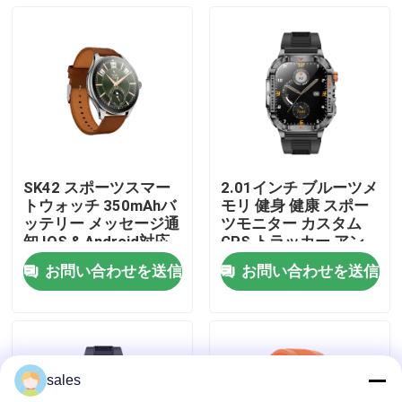
私達について
工場旅行
品質管理
SK42 スポーツスマー
2.01インチ ブルーツメ
トウォッチ 350mAhバ
モリ 健身 健康 スポー
私達に連絡しなさい
ッテリー メッセージ通
ツモニター カスタム
知 IOS & Android対応
GPS トラッカー アン
ドロイドダイバー スポ
お問い合わせを送信
お問い合わせを送信
ーツ P76 スマートフォ
引用を要求しなさい
ンJ13を呼んでいる 時
計 ファッション nfc活
動トラッカー 時計 ブ
スポーツのスマートな腕時計
レスレット
sales
GPSスマートウォッチ