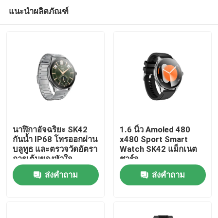
แนะนำผลิตภัณฑ์
นาฬิกาอัจฉริยะ SK42
1.6 นิ้ว Amoled 480
กันน้ำ IP68 โทรออกผ่าน
x480 Sport Smart
บลูทูธ และตรวจวัดอัตรา
Watch SK42 แม็กเนต
บ้าน
การเต้นของหัวใจ
ชาร์จ
ออกซิเจนในเลือด
ส่งคำถาม
ส่งคำถาม
ผลิตภัณฑ์
วิดีโอ