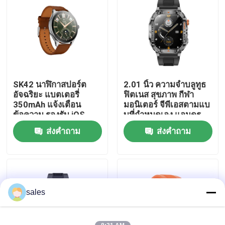
เกี่ยวกับเรา
ทัวร์โรงงาน
SK42 นาฬิกาสปอร์ต
2.01 นิ้ว ความจําบลูทูธ
ควบคุมคุณภาพ
อัจฉริยะ แบตเตอรี่
ฟิตเนส สุขภาพ กีฬา
350mAh แจ้งเตือน
มอนิเตอร์ จีพีเอสตามแบ
ข้อความ รองรับ iOS
บที่กําหนดเอง แอนดร
ติดต่อเรา
และ Android
อยด์ ดาวเวอร์ สปอร์ต
ส่งคำถาม
ส่งคำถาม
P76 สมาร์ทโฟนเรียก
J13 นาฬิกาแฟชั่น NFC
กิจกรรมตามนาฬิกา
ขออ้าง
นาฬิกาสมาร์ทสปอร์ต
sales
GPS สมาร์ทวอทช์