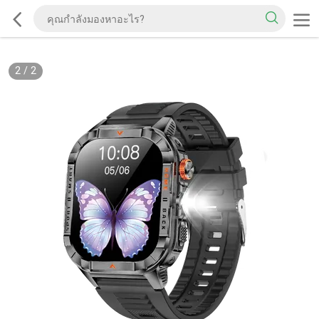
2
/
2