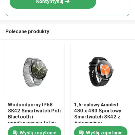
Kontyntynuj
Polecane produkty
Dom
Wodoodporny IP68
1,6-calowy Amoled
SK42 Smartwatch Połączenia
480 x 480 Sportowy
Produkty
Bluetooth i
Smartwatch SK42 z
monitorowanie tętna
ładowaniem
Tlen we krwi
magnetycznym i
Wyślij zapytanie
Wyślij zapytanie
Filmy
przypomnieniem o