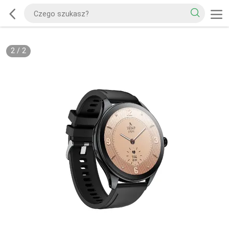
2
/
2