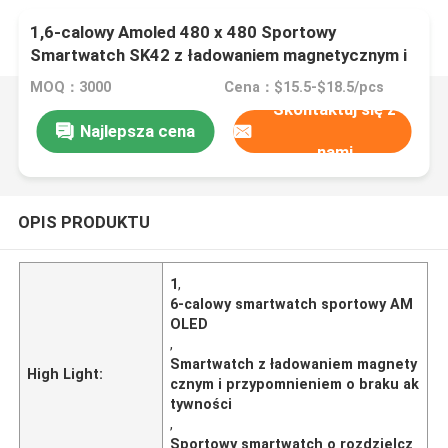
1,6-calowy Amoled 480 x 480 Sportowy
Smartwatch SK42 z ładowaniem magnetycznym i
przypomnieniem o braku aktywności
MOQ：3000
Cena：$15.5-$18.5/pcs
Skontaktuj się z
Najlepsza cena
nami
OPIS PRODUKTU
1
,
6-calowy smartwatch sportowy AM
OLED
,
Smartwatch z ładowaniem magnety
High Light:
cznym i przypomnieniem o braku ak
tywności
,
Sportowy smartwatch o rozdzielcz