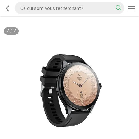
2
/
2