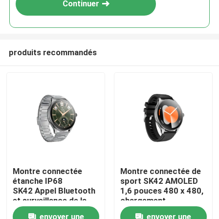
Continuer
produits recommandés
Maison
Montre connectée
Montre connectée de
étanche IP68
sport SK42 AMOLED
Produits
SK42 Appel Bluetooth
1,6 pouces 480 x 480,
et surveillance de la
chargement
fréquence cardiaque
magnétique, rappel
Vidéos
envoyer une
envoyer une