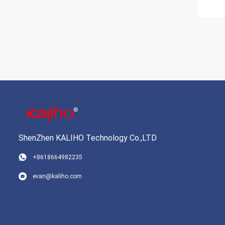
ShenZhen KALIHO Technology Co.,LTD
+8618664982235
evan@kaliho.com