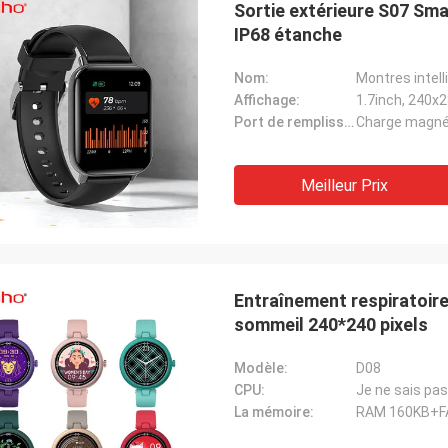
Sortie extérieure S07 Sm
IP68 étanche
Nom:
Montres intell
Affichage:
1.7inch, 240x28
Port de remplissage:
Charge magnét
Meilleur Prix
Entraînement respiratoire
sommeil 240*240 pixels
Modèle:
D08
CPU:
Je ne sais pas
La mémoire:
RAM 160KB+F