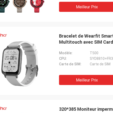
Meilleur Prix
Bracelet de Wearfit Smar
Multitouch avec SIM Car
Modèle:
T500
CPU:
SYD8810+FR3
Carte de SIM:
Carte de SIM
Meilleur Prix
320*385 Moniteur impermé