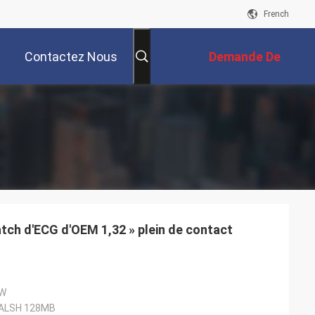
French
Contactez Nous
Demande De
Soumission
tch d'ECG d'OEM 1,32 » plein de contact
EW
ALSH 128MB