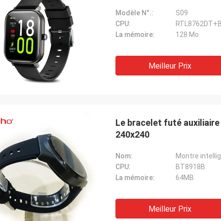
Modèle N°.:
S09
CPU:
RTL8762DT+
La mémoire:
128 Mo
Meilleur Prix
Le bracelet futé auxiliai
240x240
Nom:
Montre intelli
CPU:
BT8918B
La mémoire:
64MB
Meilleur Prix