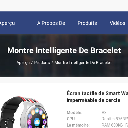
Aperçu
A Propos De
Produits
Vidéos
Nous
Montre Intelligente De Bracelet
Aperçu
/
Produits
/
Montre Intelligente De Bracelet
Écran tactile de Smart Wa
imperméable de cercle
Modèle:
V8
CPU:
Realtek8763
La mémoire:
RAM 600KB+F