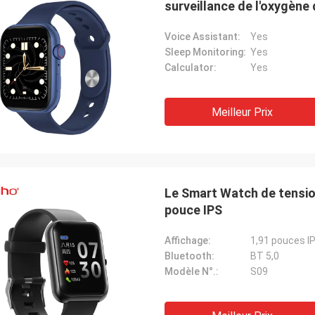
surveillance de l'oxygène
Voice Assistant:
Yes
Sleep Monitoring:
Yes
Calculator:
Yes
Meilleur Prix
Le Smart Watch de tension
pouce IPS
Affichage:
1,91 pouces IP
Bluetooth:
BT 5,0
Modèle N°.:
S09