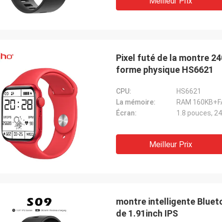
Meilleur Prix
Pixel futé de la montre 2
forme physique HS6621
CPU:
HS6621
La mémoire:
RAM 160KB+F
Écran:
1.8 pouces, 2
Meilleur Prix
montre intelligente Bluet
de 1.91inch IPS