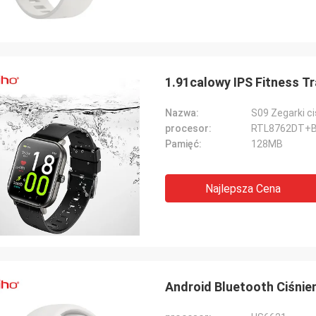
1.91calowy IPS Fitness 
Nazwa:
S09 Zegarki ci
procesor:
RTL8762DT+
Pamięć:
128MB
Najlepsza Cena
Android Bluetooth Ciśnie