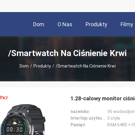
Dom
O Nas
Produkty
Filmy
/Smartwatch Na Ciśnienie Krwi
Dom
/
Produkty
/
/Smartwatch Na Ciśnienie Krwi
1.28-calowy monitor ciśni
nazwisko:
V6 wodoodporn
Interfejs użytkownika:
3 style
Pamięć:
RAM 64KB + 