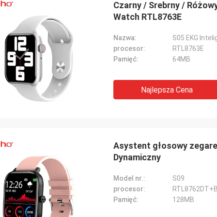
Czarny / Srebrny / Różo
Watch RTL8763E
Nazwa:
S05 EKG Intel
procesor:
RTL8763E
Pamięć:
64MB
Najlepsza Cena
Asystent głosowy zegarek
Dynamiczny
Model nr.:
S09
procesor:
RTL8762DT+
Pamięć:
128MB