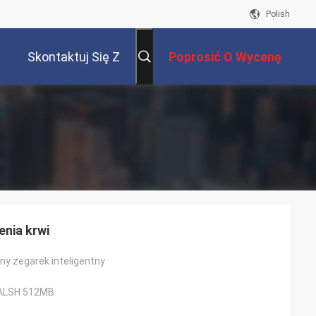
Polish
Skontaktuj Się Z
Poprosić O Wycenę
Nami
enia krwi
y zegarek inteligentny
FALSH 512MB