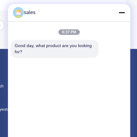
sales
6:37 PM
Good day, what product are you looking 
for?
Produkty
Sport Smart Watches
ch
Inteligentny zegarek GPS
Inteligentny zegarek 4G
rywatności
Wszystkie kategorie