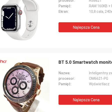
procesor:
HS6621
Pamięć:
RAM 160KB +
Ekran:
10,8 cala, 240
Najlepsza Cena
BT 5.0 Smartwatch monitor
Nazwa:
Inteligentny z
procesor:
OM6621-PG
Pamięć:
Wyświetlacz
Najlepsza Cena