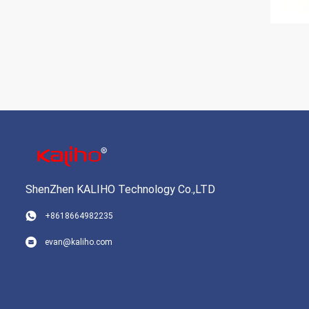
ShenZhen KALIHO Technology Co.,LTD
+8618664982235
evan@kaliho.com