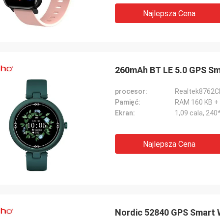
Najlepsza Cena
260mAh BT LE 5.0 GPS Sm
procesor:
Realtek8762C
Pamięć:
RAM 160 KB +
Ekran:
1,09 cala, 240*
Najlepsza Cena
Nordic 52840 GPS Smart 