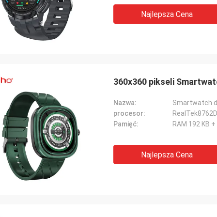
Najlepsza Cena
360x360 pikseli Smartwatc
Nazwa:
Smartwatch do
procesor:
RealTek8762
Pamięć:
RAM 192 KB +
Najlepsza Cena