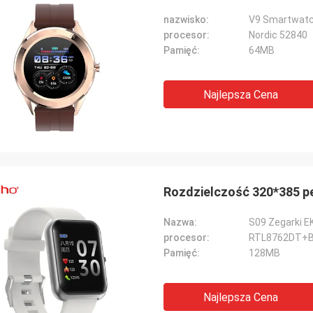
nazwisko:
V9 Smartwatch
procesor:
Nordic 52840
Pamięć:
64MB
Najlepsza Cena
Rozdzielczość 320*385 p
Nazwa:
S09 Zegarki E
procesor:
RTL8762DT+
Pamięć:
128MB
Najlepsza Cena