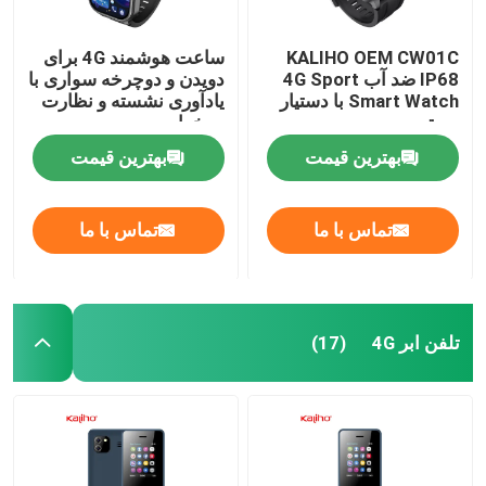
KALIHO OEM CW01C
ساعت هوشمند 4G برای
IP68 ضد آب 4G Sport
دویدن و دوچرخه سواری با
Smart Watch با دستیار
یادآوری نشسته و نظارت
صوتی
بر خواب
بهترین قیمت
بهترین قیمت
تماس با ما
تماس با ما
تلفن ابر 4G
(17)