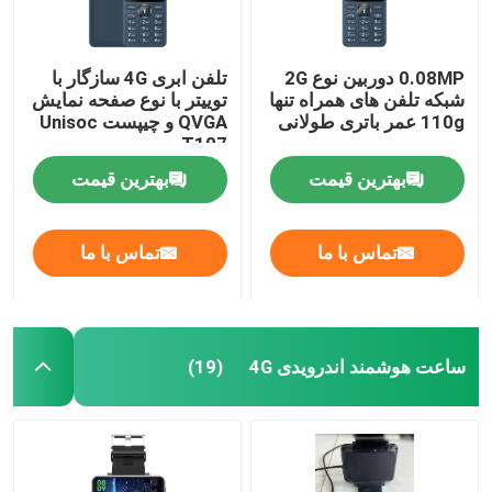
0.08MP دوربین نوع 2G
تلفن ابری 4G سازگار با
شبکه تلفن های همراه تنها
توییتر با نوع صفحه نمایش
110g عمر باتری طولانی
QVGA و چیپست Unisoc
T107
بهترین قیمت
بهترین قیمت
تماس با ما
تماس با ما
ساعت هوشمند اندرویدی 4G
(19)