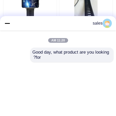
ساعت هوشمند ۲٫۸۶
باز کردن تماس ویدیویی
sales
اینچی مرد با وای فای و ۴G
4G وای فای ساعت
ضد آب و هوا
هوشمند رم 1GB + ROM
16GB برای گوشی های
11:20 AM
موبایل اندروید IOS
بهترین قیمت
بهترین قیمت
Good day, what product are you looking 
for?
تماس با ما
تماس با ما
بیشتر ببینید
خانه
دربارهی ما
تماس با ما
Desktop Site
نقشه سایت
Privacy Policy