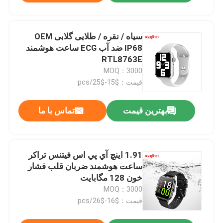
سیاه / نقره / طلایی گلابی OEM
IP68 ضد آب ECG ساعت هوشمند
RTL8763E
MOQ：3000
قیمت：$15-$25/pcs
بهترین قیمت
تماس با ما
1.91 اينچ آي پي اس فيتنس تراکر
ساعت هوشمند ضربان قلب فشار
خون 128 مگابايت
MOQ：3000
قیمت：$16-$26/pcs