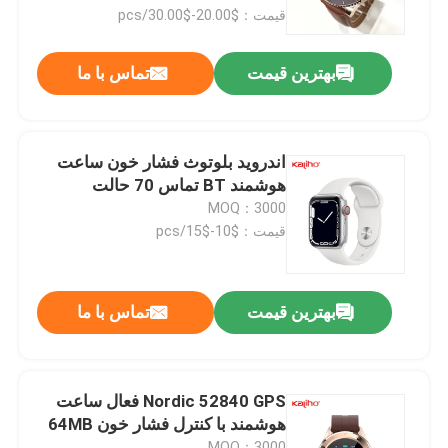
قیمت：$20.00-$30.00/pcs
دربارهی ما
بهترین قیمت
تماس با ما
کارخانه تور
اندروید بلوتوث فشار خون ساعت
کنترل کیفیت
هوشمند BT تماس 70 حالت
MOQ：3000
قیمت：$10-$15/pcs
تماس با ما
درخواست نقل قول
بهترین قیمت
تماس با ما
ساعت های هوشمند ورزشی
Nordic 52840 GPS فعال ساعت
هوشمند با کنترل فشار خون 64MB
ساعت هوشمند جی پی اس
MOQ：3000