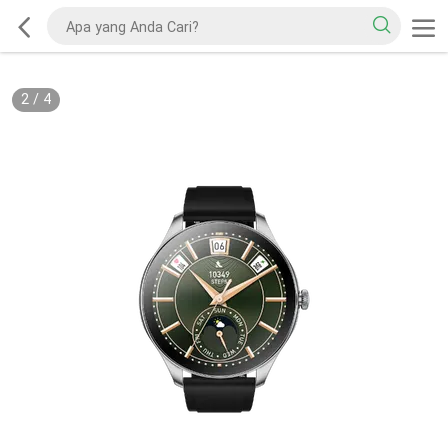
2
/
4