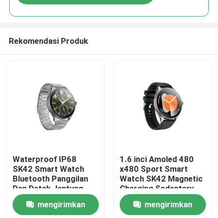
Rekomendasi Produk
Rumah
Waterproof IP68
1.6 inci Amoled 480
SK42 Smart Watch
x480 Sport Smart
Bluetooth Panggilan
Watch SK42 Magnetic
Produk
Dan Detak Jantung
Charging Sedentary
Pemantauan oksigen
Dukungan Pengingat
mengirimkan
mengirimkan
darah
Video