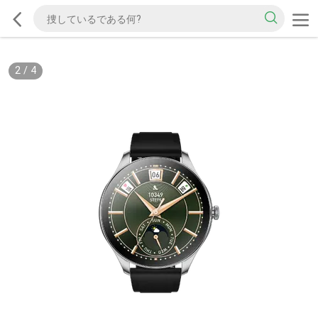
2
/
4