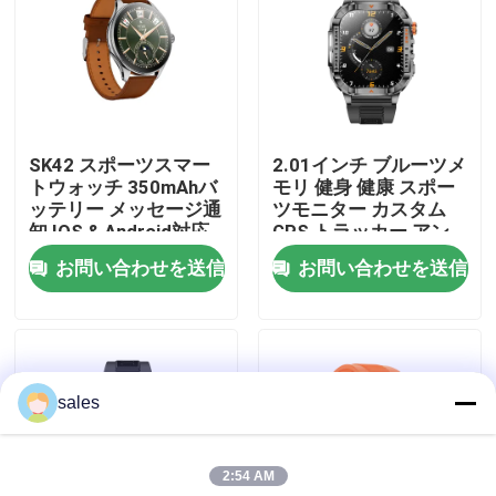
私達について
工場旅行
SK42 スポーツスマー
2.01インチ ブルーツメ
トウォッチ 350mAhバ
モリ 健身 健康 スポー
品質管理
ッテリー メッセージ通
ツモニター カスタム
知 IOS & Android対応
GPS トラッカー アン
ドロイドダイバー スポ
お問い合わせを送信
お問い合わせを送信
私達に連絡しなさい
ーツ P76 スマートフォ
ンJ13を呼んでいる 時
計 ファッション nfc活
動トラッカー 時計 ブ
引用を要求しなさい
レスレット
sales
スポーツのスマートな腕時計
2:54 AM
GPSスマートウォッチ