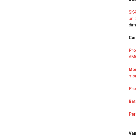
SK
uni
dim
Car
Pro
AMO
Mon
mon
Pro
Bat
Per
Van