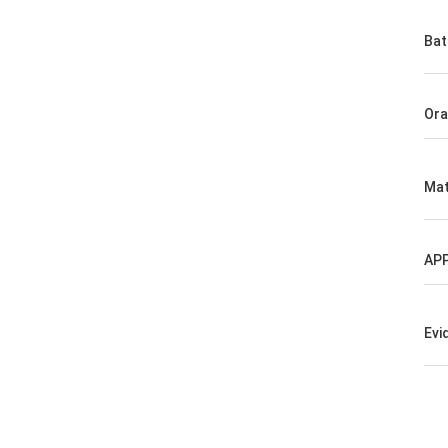
Bat
Ora
Mat
AP
Evi