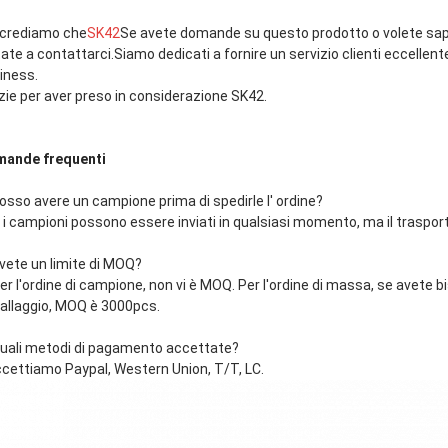
 crediamo che
SK42
Se avete domande su questo prodotto o volete sape
ate a contattarci.Siamo dedicati a fornire un servizio clienti eccellente e
iness.
zie per aver preso in considerazione SK42.
ande frequenti
osso avere un campione prima di spedirle l' ordine?
, i campioni possono essere inviati in qualsiasi momento, ma il traspor
vete un limite di MOQ?
Per l'ordine di campione, non vi è MOQ. Per l'ordine di massa, se avete 
allaggio, MOQ è 3000pcs.
uali metodi di pagamento accettate?
cettiamo Paypal, Western Union, T/T, LC.