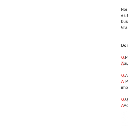
Noi
esit
bus
Gra
Dom
Q.
P
A
Sì
Q.
A
A
: 
imb
Q.
Q
A
Ac