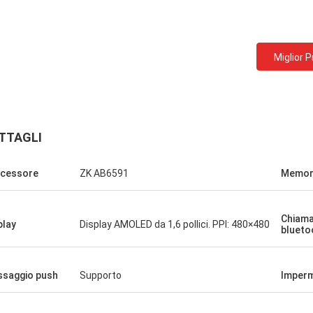
Miglior 
TTAGLI
cessore
ZK AB6591
Memor
Chiam
play
Display AMOLED da 1,6 pollici. PPI: 480×480
blueto
saggio push
Supporto
Imperm