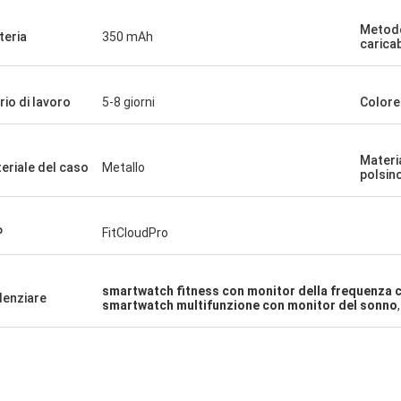
Metod
teria
350 mAh
carica
rio di lavoro
5-8 giorni
Colore
Materia
eriale del caso
Metallo
polsin
P
FitCloudPro
smartwatch fitness con monitor della frequenza 
denziare
smartwatch multifunzione con monitor del sonno