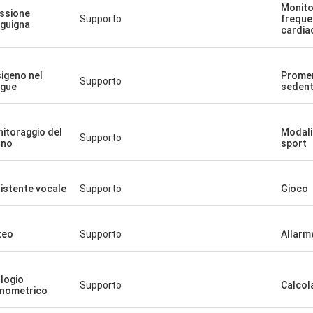
Monito
ssione
Supporto
freque
guigna
cardia
igeno nel
Prome
Supporto
gue
sedent
itoraggio del
Modali
Supporto
nno
sport
istente vocale
Supporto
Gioco
teo
Supporto
Allarm
logio
Supporto
Calcol
nometrico