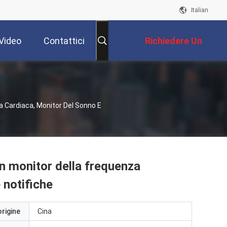
Italian
Video
Contattici
Richiedere Un
Preventivo
 Cardiaca, Monitor Del Sonno E
n monitor della frequenza
 notifiche
origine
Cina