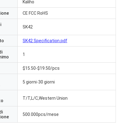
Kaliho
zione
CE FCC RoHS
i
SK42
to
SK42 Specification.pdf
di
1
inimo
$15.50-$19.50/pcs
5 giorni-30 giorni
a
T/T,L/C,Western Union
to
di
500.000pcs/mese
zione