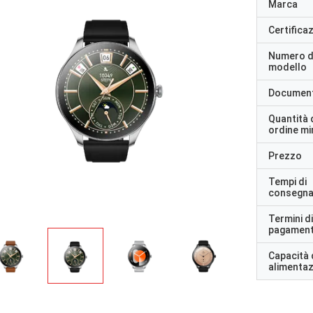
Marca
Certifica
Numero d
modello
Documen
Quantità 
ordine m
Prezzo
Tempi di
consegn
Termini di
pagamen
Capacità 
alimenta