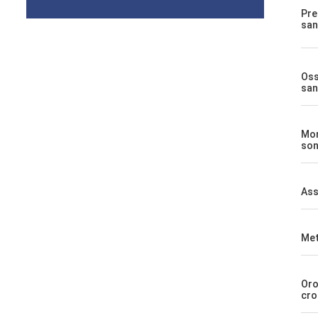
Pre
san
Oss
san
Mon
so
Ass
Me
Oro
cro