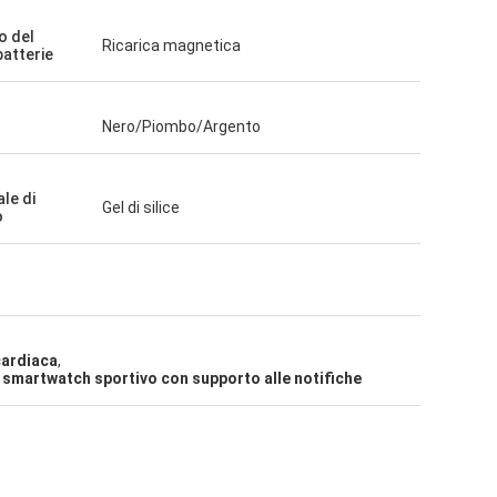
o del
Ricarica magnetica
batterie
Nero/Piombo/Argento
le di
Gel di silice
o
cardiaca
,
,
smartwatch sportivo con supporto alle notifiche