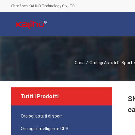
ShenZhen KALIHO Technology Co.,LTD
Casa
/
Orologi Astuti Di Sport
Tutti I Prodotti
SK
ca
Orologi astuti di sport
Orologio intelligente GPS