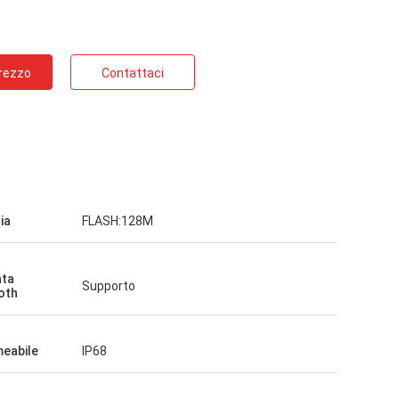
Prezzo
Contattaci
ia
FLASH:128M
ata
Supporto
oth
eabile
IP68