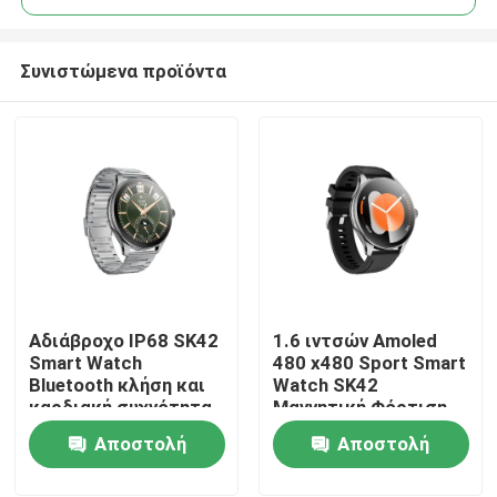
Συνιστώμενα προϊόντα
Αδιάβροχο IP68 SK42
1.6 ιντσών Amoled
Σπίτι
Smart Watch
480 x480 Sport Smart
Bluetooth κλήση και
Watch SK42
καρδιακή συχνότητα
Μαγνητική Φόρτιση
Προϊόντα
Παρακολούθηση
Υπενθύμιση
Αποστολή
Αποστολή
οξυγόνου αίματος
Καθιστικής Ζωής
Υποστήριξη
Βίντεο
ερώτησης
ερώτησης