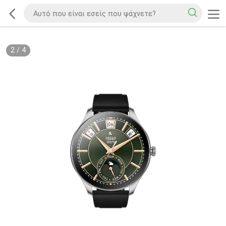
2
/
4