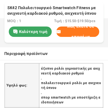
SK42 Πολυλειτουργικό Smartwatch Fitness με
ανιχνευτή καρδιακού ρυθμού, ανιχνευτή ύπνου
και υποστήριξη ειδοποιήσεων
MOQ：1
Τιμή：$15.50-$19.50/pcs
Μας ελάτε σε
Καλύτερη τιμή
επαφή με
Περιγραφή προϊόντων
έξυπνο ρολόι γυμναστικής με ανιχ
νευτή καρδιακού ρυθμού
,
πολυλειτουργικό ρολόι με ανιχνευ
Υψηλό φως:
τή ύπνου
,
σπορ smartwatch με υποστήριξη ε
ιδοποιήσεων