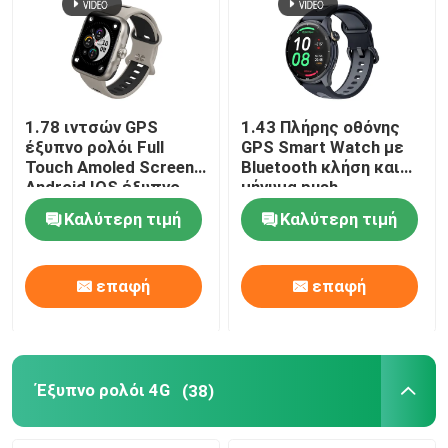
1.78 ιντσών GPS
1.43 Πλήρης οθόνης
έξυπνο ρολόι Full
GPS Smart Watch με
Touch Amoled Screen
Bluetooth κλήση και
Android IOS έξυπνο
μήνυμα push
ρολόι BT καλώντας
Καλύτερη τιμή
Καλύτερη τιμή
επαφή
επαφή
Σπίτι
Προϊόντα
Έξυπνο ρολόι 4G
(38)
Βίντεο