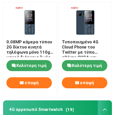
Έξυπνο ρολόι 4G
Τηλεφώνημα 4G
0.08MP κάμερα τύπου
Τυποποιημένο 4G
4G αρρενωπό Smartwatch
2G δίκτυο κινητά
Cloud Phone του
τηλέφωνα μόνο 110g
Twitter με τύπο
μακρά διάρκεια ζωής
οθόνης QVGA και
Έξυπνο ρολόι ECG
μπαταρίας
Unisoc T107 Chipset
Καλύτερη τιμή
Καλύτερη τιμή
Αδιάβροχο έξυπνο ρολόι
επαφή
επαφή
Ποσοστό καρδιών Smartwatch
4G αρρενωπό Smartwatch
(19)
Πίεση του αίματος Smartwatch