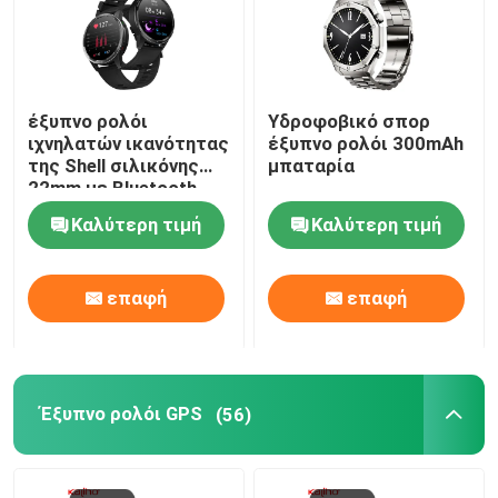
έξυπνο ρολόι
Υδροφοβικό σπορ
ιχνηλατών ικανότητας
έξυπνο ρολόι 300mAh
της Shell σιλικόνης
μπαταρία
22mm με Bluetooth
που καλεί 260mAH
Καλύτερη τιμή
Καλύτερη τιμή
επαφή
επαφή
Έξυπνο ρολόι GPS
(56)