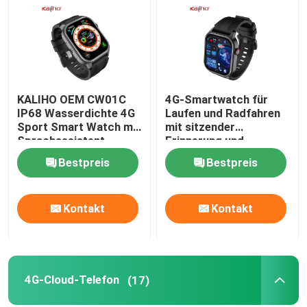
Über uns
Fabrik-Ausflug
KALIHO OEM CW01C
4G-Smartwatch für
IP68 Wasserdichte 4G
Laufen und Radfahren
Qualitätskontrolle
Sport Smart Watch mit
mit sitzender
Sprachassistent
Erinnerung und
Schlafüberwachung
Bestpreis
Bestpreis
Treten Sie mit uns in Verbindung
Kontakt
Kontakt
Fordern Sie ein Zitat
Sport-intelligente Uhren
4G-Cloud-Telefon
(17)
GPS-Smartwatch