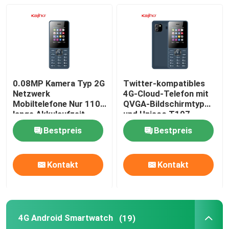
4G-Smartwatch
4G-Cloud-Telefon
0.08MP Kamera Typ 2G
Twitter-kompatibles
4G Android Smartwatch
Netzwerk
4G-Cloud-Telefon mit
Mobiltelefone Nur 110g
QVGA-Bildschirmtyp
lange Akkulaufzeit
und Unisoc T107-
Intelligente Uhr ECG
Chipsatz
Bestpreis
Bestpreis
Wasserdichte Smartwatch
Kontakt
Kontakt
Herz Rate Smartwatch
4G Android Smartwatch
(19)
Blutdruck Smartwatch