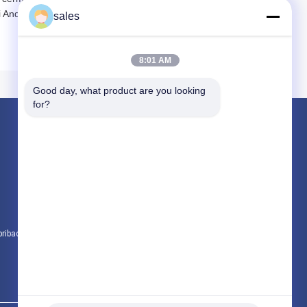
 Anda.
sales
8:01 AM
Good day, what product are you looking 
for?
Produk
Jam Tangan Cerdas Olahraga
Jam Tangan Pintar GPS
Jam Tangan Pintar 4G
pribadi
Semua kategori