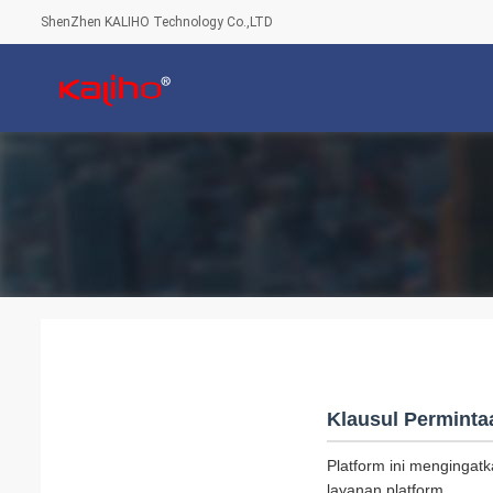
ShenZhen KALIHO Technology Co.,LTD
Klausul Perminta
Platform ini menginga
layanan platform.