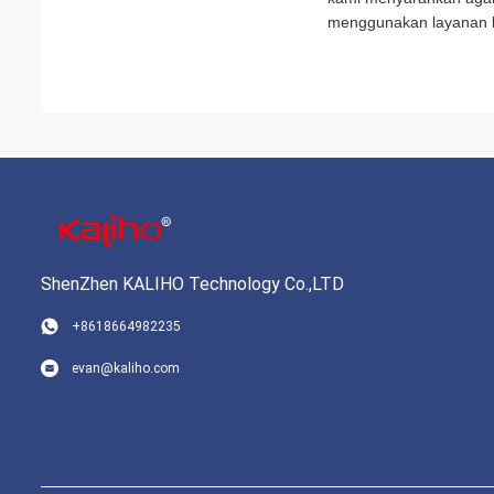
menggunakan layanan k
ShenZhen KALIHO Technology Co.,LTD
+8618664982235
evan@kaliho.com