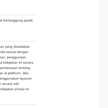
ak bertanggung jawab
nan yang disediakan
nda sesuai dengan
panan, penggunaan,
 kebijakan ini secara
 pertanyaan tentang
n di platform. Jika
i menggunakan layanan
n secara sah
jakan privasi ini.