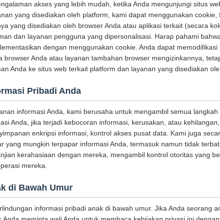
galaman akses yang lebih mudah, ketika Anda mengunjungi situs web 
an yang disediakan oleh platform, kami dapat menggunakan cookie, f
ya yang disediakan oleh browser Anda atau aplikasi terkait (secara kol
an dan layanan pengguna yang dipersonalisasi. Harap pahami bahw
plementasikan dengan menggunakan cookie. Anda dapat memodifikasi
ka browser Anda atau layanan tambahan browser mengizinkannya, tetapi
 Anda ke situs web terkait platform dan layanan yang disediakan ole
ormasi Pribadi Anda
anan informasi Anda, kami berusaha untuk mengambil semua langkah
asi Anda, jika terjadi kebocoran informasi, kerusakan, atau kehilanga
impanan enkripsi informasi, kontrol akses pusat data. Kami juga seca
ar yang mungkin terpapar informasi Anda, termasuk namun tidak terba
jian kerahasiaan dengan mereka, mengambil kontrol otoritas yang b
perasi mereka.
ak di Bawah Umur
indungan informasi pribadi anak di bawah umur. Jika Anda seorang a
 Anda meminta wali Anda untuk membaca kebijakan privasi ini dengan