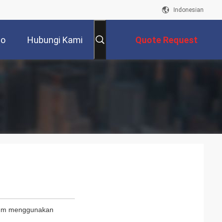
Indonesian
eo
Hubungi Kami
Quote Request
Suatu
elum menggunakan