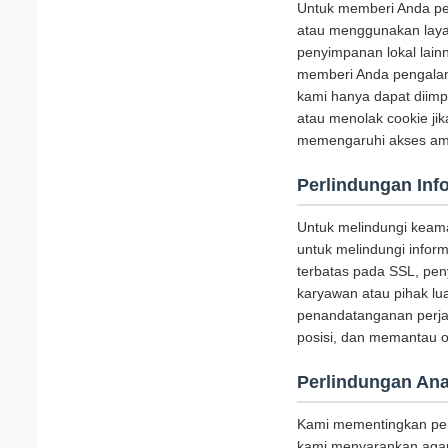
Untuk memberi Anda pen
atau menggunakan layan
penyimpanan lokal lainn
memberi Anda pengalam
kami hanya dapat diim
atau menolak cookie ji
memengaruhi akses aman
Perlindungan Inf
Untuk melindungi keam
untuk melindungi inform
terbatas pada SSL, peny
karyawan atau pihak lu
penandatanganan perjan
posisi, dan memantau o
Perlindungan An
Kami mementingkan perl
kami menyarankan agar