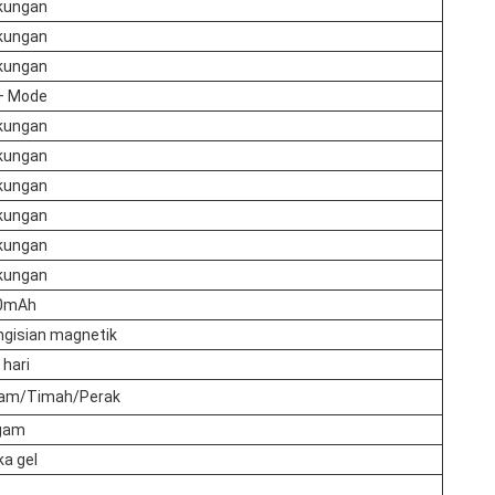
kungan
kungan
kungan
+ Mode
kungan
kungan
kungan
kungan
kungan
kungan
0mAh
ngisian magnetik
 hari
tam/Timah/Perak
gam
ika gel