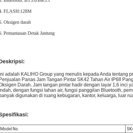
3. Bluetooth: BT3.0/Ble5.1
4. FLASH:128M
5. Oksigen darah
6. Pemantauan Detak Jantung
Deskripsi:
Ini adalah KALIHO Group yang menulis kepada Anda tentang p
Penjualan Panas Jam Tangan Pintar SK42 Tahan Air IP68 Pan
Oksigen Darah. Jam tangan pintar hadir dengan layar 1,6 inci
indah, dengan fungsi tahan air, fungsi panggilan Bluetooth, peman
banyak digunakan di ruang kebugaran, kantor, keluarga, luar r
Spesifikasi:
Model No.
SK