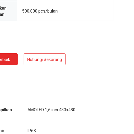
kan
500.000 pcs/bulan
an
rbaik
Hubungi Sekarang
pilkan
AMOLED 1,6 inci 480x480
air
IP68