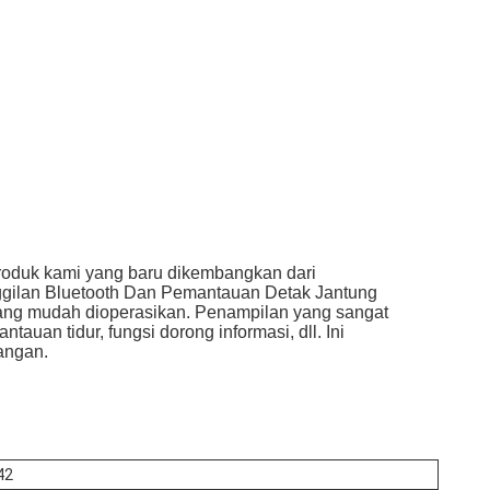
roduk kami yang baru dikembangkan dari
ggilan Bluetooth Dan Pemantauan Detak Jantung
 yang mudah dioperasikan. Penampilan yang sangat
tauan tidur, fungsi dorong informasi, dll. Ini
uangan.
42