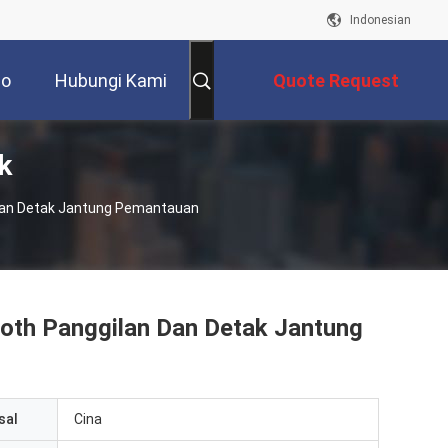
Indonesian
eo
Hubungi Kami
Quote Request
k
Suatu
Dan Detak Jantung Pemantauan
oth Panggilan Dan Detak Jantung
sal
Cina