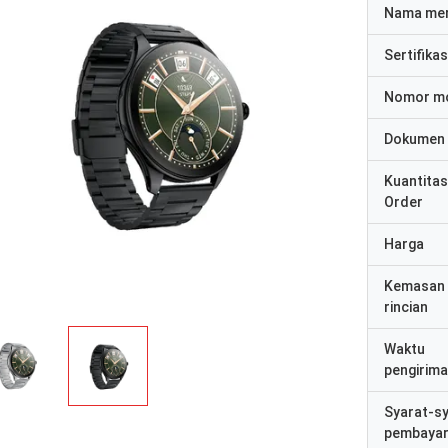
Nama me
Sertifikas
Nomor m
Dokumen
Kuantitas
Order
Harga
Kemasan
rincian
Waktu
pengirim
Syarat-s
pembaya