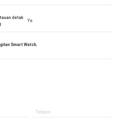
tauan detak
Ya
g
gilan Smart Watch
,