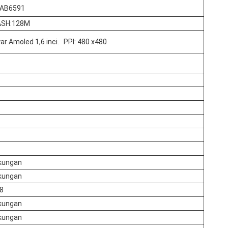
 AB6591
ASH:128M
ar Amoled 1,6 inci.
PPI: 480 x480
kungan
kungan
8
kungan
kungan