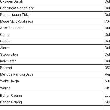
Oksigen Darah
Du
Pengingat Sedentary
Du
Pemantauan Tidur
Du
Mode Multi-Olahraga
70
Asisten Suara
Du
Game
Du
Cuaca
Du
Alarm
Du
Stopwatch
Du
Kalkulator
Du
Baterai
35
Metode Pengisi Daya
Pe
Waktu Kerja
5-8
Warna
Hi
Bahan Casing
Lo
Bahan Gelang
Sil