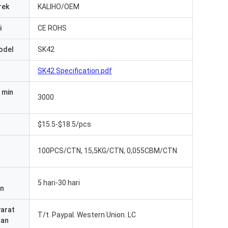
rek
KALIHO/OEM
i
CE ROHS
odel
SK42
SK42 Specification.pdf
 min
3000
$15.5-$18.5/pcs
100PCS/CTN, 15,5KG/CTN, 0,055CBM/CTN
5 hari-30 hari
an
yarat
T/t. Paypal. Western Union. LC
ran