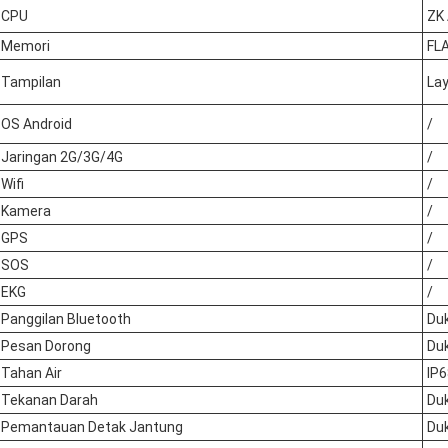
CPU
ZK
Memori
FL
Tampilan
Lay
OS Android
/
Jaringan 2G/3G/4G
/
Wifi
/
Kamera
/
GPS
/
SOS
/
EKG
/
Panggilan Bluetooth
Du
Pesan Dorong
Du
Tahan Air
IP6
Tekanan Darah
Du
Pemantauan Detak Jantung
Du