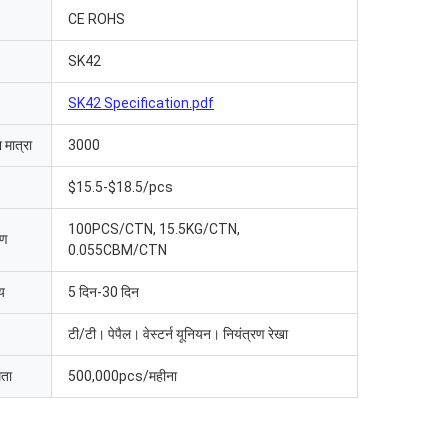
CE ROHS
SK42
SK42 Specification.pdf
 मात्रा
3000
$15.5-$18.5/pcs
100PCS/CTN, 15.5KG/CTN,
रण
0.055CBM/CTN
य
5 दिन-30 दिन
टी/टी। पेपैल। वेस्टर्न यूनियन। नियंत्रण रेखा
मता
500,000pcs/महीना