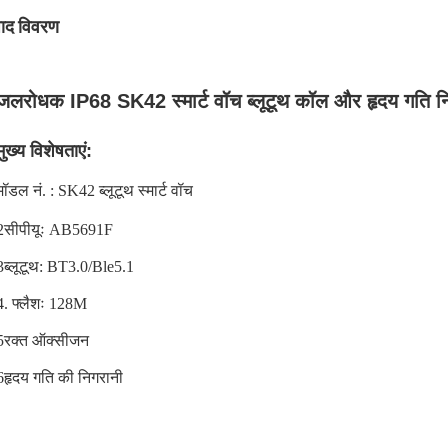
पाद विवरण
जलरोधक IP68 SK42 स्मार्ट वॉच ब्लूटूथ कॉल और हृदय गति न
मुख्य विशेषताएं:
मॉडल नं. : SK42 ब्लूटूथ स्मार्ट वॉच
2सीपीयूः AB5691F
3ब्लूटूथ: BT3.0/Ble5.1
4. फ्लैशः 128M
5रक्त ऑक्सीजन
6हृदय गति की निगरानी