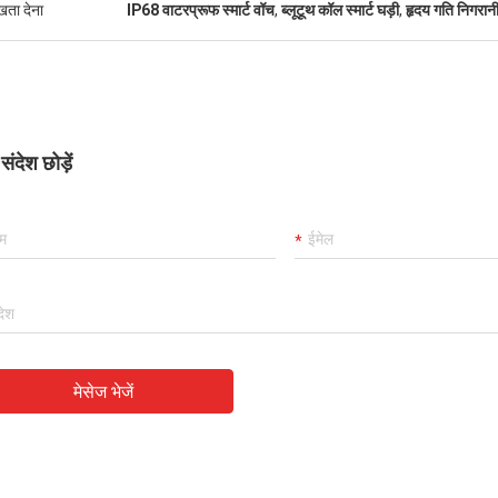
ुखता देना
IP68 वाटरप्रूफ स्मार्ट वॉच
,
ब्लूटूथ कॉल स्मार्ट घड़ी
,
हृदय गति निगरानी 
ंदेश छोड़ें
मेसेज भेजें