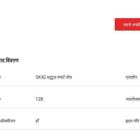
सबसे अच्छ
पाद विवरण
ा
SK42 ब्लूटूथ स्मार्ट वॉच
प्रदर्शन
क
128
जलरोधक
त ऑक्सीजन
हाँ
हृदय गति