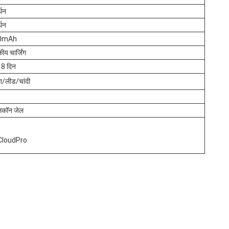
्थन
्थन
0mAh
कीय चार्जिंग
 8 दिन
ा/लीड/चांदी
िकॉन जेल
CloudPro