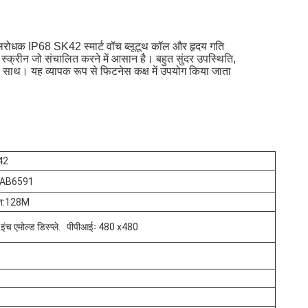
 जलरोधक IP68 SK42 स्मार्ट वॉच ब्लूटूथ कॉल और हृदय गति
की स्क्रीन जो संचालित करने में आसान है। बहुत सुंदर उपस्थिति,
के साथ। यह व्यापक रूप से फिटनेस कक्ष में उपयोग किया जाता
42
 AB6591
ैश:128M
इंच एमोल्ड डिस्प्ले.
पीपीआईः 480 x480