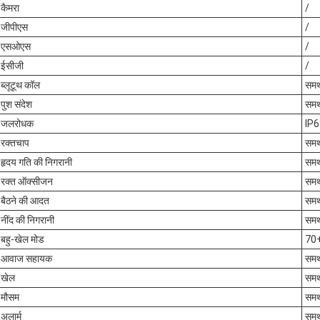
कैमरा
/
जीपीएस
/
एसओएस
/
ईसीजी
/
ब्लूटूथ कॉल
समर
पुश संदेश
समर
जलरोधक
IP6
रक्तचाप
समर
हृदय गति की निगरानी
समर
रक्त ऑक्सीजन
समर
बैठने की आदत
समर
नींद की निगरानी
समर
बहु-खेल मोड
70+
आवाज सहायक
समर
खेल
समर
मौसम
समर
अलार्म
समर