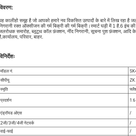
विवरण:
यह कालीहो समूह है जो आपको हमारे नव विकसित उत्पादों के बारे में लिख रहा है
निगरानी रक्त ऑक्सीजन की गर्म बिक्री की गर्म बिक्री।स्मार्ट घड़ी में 1 है.6 इंच 
जलरोधक समारोह, ब्लूटूथ कॉल फ़ंक्शन, नींद निगरानी, सूचना पुश फ़ंक्शन, आदि 
है,कार्यालय, परिवार, बाहर.
विनिर्देशः
मॉडल नं.
SK
सीपीयू
ZK
स्मृति
फ्ल
प्रदर्शन
1.6 
एंड्रॉयड ओएस
/
2जी/3जी/4जी नेटवर्क
/
वाई-फाई
/