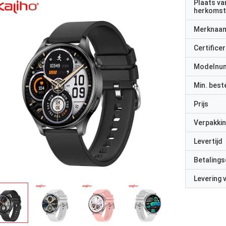
Plaats va
herkomst
Merknaa
Certificer
Modelnu
Min. best
Prijs
Verpakkin
Levertijd
Betalings
Levering