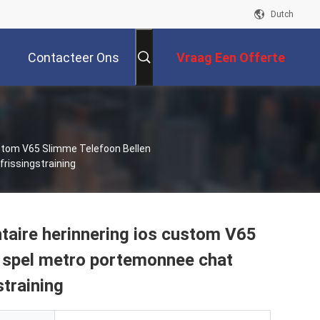
Dutch
Contacteer Ons
Vraag Een Offerte
Aan
ustom V65 Slimme Telefoon Bellen
rissingstraining
taire herinnering ios custom V65
k spel metro portemonnee chat
straining