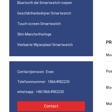
Bluetooth die Smartwatch roepen
Geschiktheidsdrijver Smartwatch
Touch screen Smartwatch
Slim Manchethorloge
PR
Vierkante Wijzerplaat Smartwatch
Mod
Pus
Contactpersoon :
Evan
Telefoonnummer :
18664982235
Blo
whatsapp :
+8618664982235
Mul
Contact