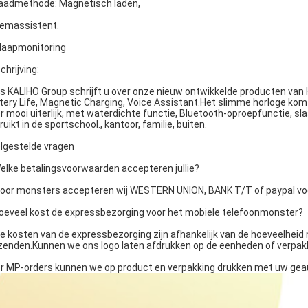
Laadmethode: Magnetisch laden,
emassistent.
Slaapmonitoring
chrijving:
 is KALIHO Group schrijft u over onze nieuw ontwikkelde producten van
tery Life, Magnetic Charging, Voice Assistant.Het slimme horloge kom
r mooi uiterlijk, met waterdichte functie, Bluetooth-oproepfunctie, sl
ruikt in de sportschool., kantoor, familie, buiten.
lgestelde vragen
Welke betalingsvoorwaarden accepteren jullie?
Voor monsters accepteren wij WESTERN UNION, BANK T/T of paypal voo
Hoeveel kost de expressbezorging voor het mobiele telefoonmonster?
De kosten van de expressbezorging zijn afhankelijk van de hoeveelheid 
zenden.Kunnen we ons logo laten afdrukken op de eenheden of verpak
r MP-orders kunnen we op product en verpakking drukken met uw geau