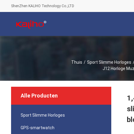
ShenZhen KALIHO Technology Co.,LTD
Thuis
/
Sport Slimme Horloges
J12 Horloge Muz
Alle Producten
1,
sl
Sport Slimme Horloges
bl
GPS-smartwatch