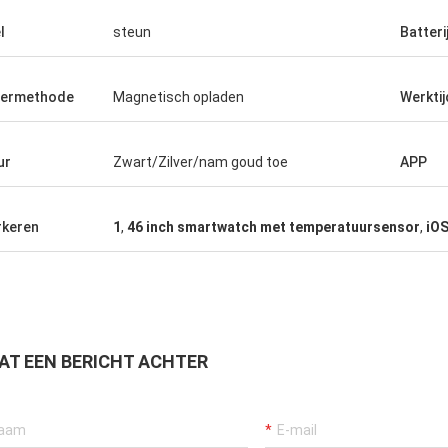
l
steun
Batteri
dermethode
Magnetisch opladen
Werktij
ur
Zwart/Zilver/nam goud toe
APP
keren
1
,
46 inch smartwatch met temperatuursensor
,
iOS
AT EEN BERICHT ACHTER