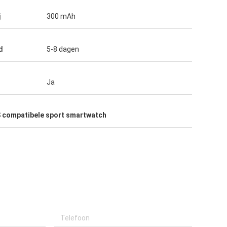
j
300 mAh
d
5-8 dagen
Ja
 compatibele sport smartwatch