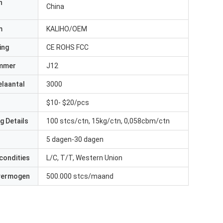
n
China
m
KALIHO/OEM
ing
CE ROHS FCC
mmer
J12
elaantal
3000
$10- $20/pcs
g Details
100 stcs/ctn, 15kg/ctn, 0,058cbm/ctn
5 dagen-30 dagen
condities
L/C, T/T, Western Union
 vermogen
500.000 stcs/maand