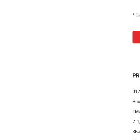
PR
J12
Hoo
1Mo
2. 1
3Ba