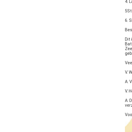
4. 
5St
6. 
Bes
Dit
Bat
Zee
geb
Vee
V. 
A: 
V. 
A: 
ver
Voo