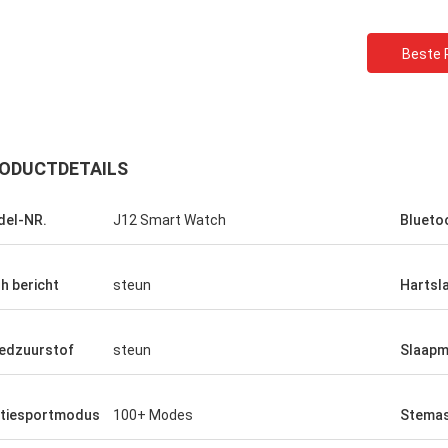
Beste P
ODUCTDETAILS
el-NR.
J12 Smart Watch
Blueto
h bericht
steun
Hartsl
edzuurstof
steun
Slaapm
tiesportmodus
100+ Modes
Stemas