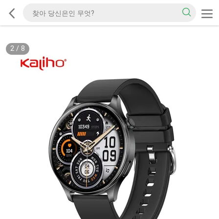
2
/
8