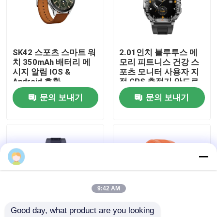
우리에 대하여
SK42 스포츠 스마트 워
2.01인치 블루투스 메
공장 여행
치 350mAh 배터리 메
모리 피트니스 건강 스
시지 알림 IOS &
포츠 모니터 사용자 지
Android 호환
정 GPS 추적기 안드로
품질 관리
이드 다이버 스포츠
문의 보내기
문의 보내기
P76 스마트 폰 호출
J13 시계 패션 nfc 활동
연락주세요
추적기 시계 팔찌
인용문을 요구하세요
스포츠 스마트 워치
9:42 AM
Good day, what product are you looking 
GPS 스마트 워치