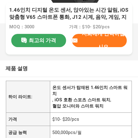
1.46인치 디지털 온도 센서, 앉아있는 시간 알림, iOS
맞춤형 V65 스마트폰 통화, J12 시계, 음악, 게임, 지
하철, 지갑, 채팅, 혈압, 수면, 칼로리 소모, 리프레셔
MOQ：3000
가격：$10- $20/pcs
훈련
저희에게 연락하십
최고의 가격
시오
제품 설명
온도 센서가 탑재된 1.46인치 스마트 워
치
하이 라이트:
,
iOS 호환 스포츠 스마트 워치
,
혈압 모니터와 스마트 워치
가격
$10- $20/pcs
공급 능력
500,000pcs/월