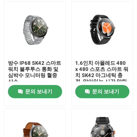
방수 IP68 SK42 스마트
1.6인치 아몰레드 480
워치 블루투스 통화 및
x 480 스포츠 스마트 워
심박수 모니터링 혈중
치 SK42 마그네틱 충
산소
전, 앉아있는 시간 알림
지원
문의 보내기
문의 보내기
집
제품
화면