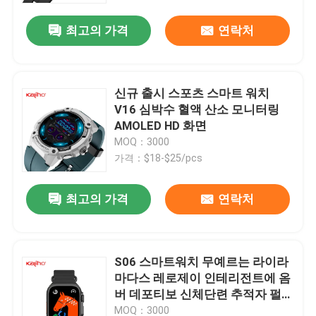
최고의 가격
연락처
신규 출시 스포츠 스마트 워치
V16 심박수 혈액 산소 모니터링
AMOLED HD 화면
MOQ：3000
가격：$18-$25/pcs
최고의 가격
연락처
집
S06 스마트워치 무예르는 라이라
제품
마다스 레로제이 인테리전트에 옴
버 데포티보 신체단련 추적자 펄스
라 액티비다드 IP67 구 유고슬라
화면
MOQ：3000