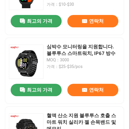
비아의 화폐 단위 안드로이드를 조
가격：$10-$30
사합니다
우리에 대하여
최고의 가격
연락처
공장 여행
심박수 모니터링을 지원합니다.
품질 관리
블루투스 스마트워치, IP67 방수
MOQ：3000
가격：$25-$35/pcs
연락주세요
인용문을 요구하세요
최고의 가격
연락처
스포츠 스마트 워치
혈액 산소 지원 블루투스 호출 스
마트 워치 실리카 젤 손목밴드 및
GPS 스마트 워치
메모리