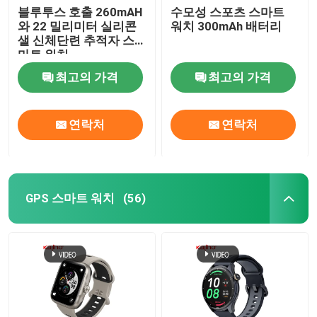
블루투스 호출 260mAH
수모성 스포츠 스마트
와 22 밀리미터 실리콘
워치 300mAh 배터리
케케묵은 다이얼 스마트워치
샐 신체단련 추적자 스
마트 워치
최고의 가격
최고의 가격
연락처
연락처
GPS 스마트 워치
(56)