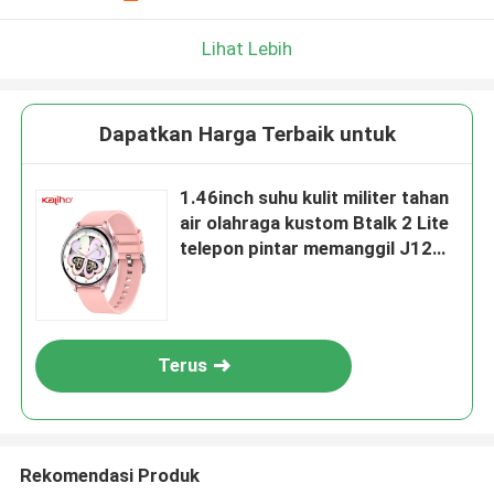
Lihat Lebih
Dapatkan Harga Terbaik untuk
1.46inch suhu kulit militer tahan
air olahraga kustom Btalk 2 Lite
telepon pintar memanggil J12
menonton EKG fungsi jadwal
pengingat keadaan emosional
kontrol cerdas berbagi
perjalanan
Terus
Rekomendasi Produk