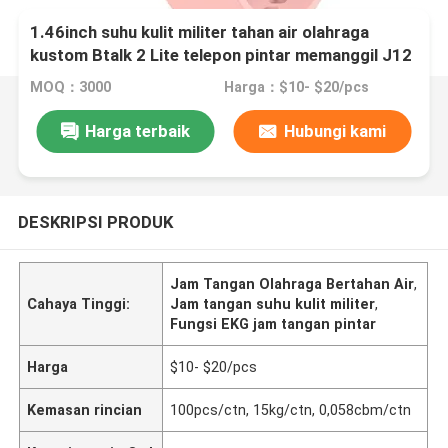
1.46inch suhu kulit militer tahan air olahraga
kustom Btalk 2 Lite telepon pintar memanggil J12
menonton EKG fungsi jadwal pengingat keadaan
MOQ：3000
Harga：$10- $20/pcs
emosional kontrol cerdas berbagi perjalanan
Harga terbaik
Hubungi kami
DESKRIPSI PRODUK
Jam Tangan Olahraga Bertahan Air
,
Cahaya Tinggi:
Jam tangan suhu kulit militer
,
Fungsi EKG jam tangan pintar
Harga
$10- $20/pcs
Kemasan rincian
100pcs/ctn, 15kg/ctn, 0,058cbm/ctn