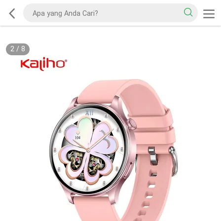
2
/
8