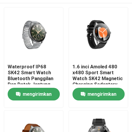
Waterproof IP68
1.6 inci Amoled 480
SK42 Smart Watch
x480 Sport Smart
Bluetooth Panggilan
Watch SK42 Magnetic
Dan Detak Jantung
Charging Sedentary
Pemantauan oksigen
Dukungan Pengingat
Rumah
mengirimkan
mengirimkan
darah
permintaan
permintaan
Produk
Video