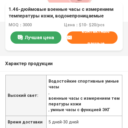
1.46-дюймовые военные часы с измерением
температуры кожи, водонепроницаемые
спортивные часы, настраиваемые Btalk 2 Lite,
MOQ：3000
Цена：$10- $20/pcs
смарт-часы с функцией вызова J12, функция
контактные
ЭКГ, напоминание о расписании, эмоциональное
Лучшая цена
состояние, интеллектуальное управление,
данные
обмен поездками
Характер продукции
Водостойкие спортивные умные
часы
,
Высокий свет:
военные часы с измерением тем
пературы кожи
,
умные часы с функцией ЭКГ
Время доставки
5 дней-30 дней