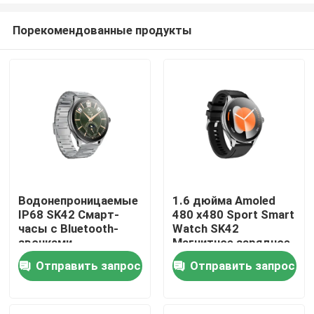
обмен поездками
Порекомендованные продукты
Водонепроницаемые
1.6 дюйма Amoled
IP68 SK42 Смарт-
480 x480 Sport Smart
Дом
часы с Bluetooth-
Watch SK42
звонками,
Магнитное зарядное
мониторингом
устройство Сидячая
Отправить запрос
Отправить запрос
Продукты
сердечного ритма и
поддержка
кислорода в крови
напоминания
Видео