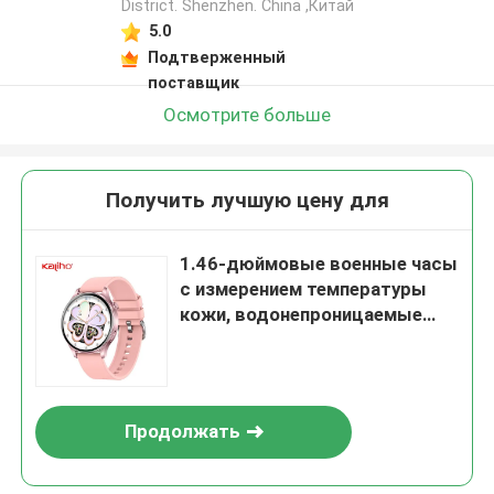
District. Shenzhen. China ,Китай
5.0
Подтверженный
поставщик
Осмотрите больше
Получить лучшую цену для
1.46-дюймовые военные часы
с измерением температуры
кожи, водонепроницаемые
спортивные часы,
настраиваемые Btalk 2 Lite,
смарт-часы с функцией
вызова J12, функция ЭКГ,
Продолжать
напоминание о расписании,
эмоциональное состояние,
интеллектуальное управление,