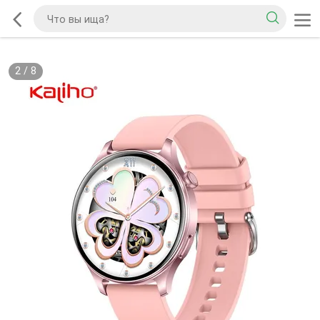
2
/
8