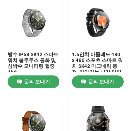
방수 IP68 SK42 스마트
1.6인치 아몰레드 480
워치 블루투스 통화 및
x 480 스포츠 스마트 워
심박수 모니터링 혈중
치 SK42 마그네틱 충
산소
전, 앉아있는 시간 알림
지원
문의 보내기
문의 보내기
집
제품
화면