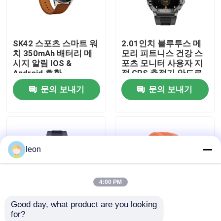
우리에 대하여
SK42 스포츠 스마트 워
2.01인치 블루투스 메
치 350mAh 배터리 메
모리 피트니스 건강 스
공장 여행
시지 알림 IOS &
포츠 모니터 사용자 지
Android 호환
정 GPS 추적기 안드로
이드 다이버 스포츠
문의 보내기
문의 보내기
품질 관리
P76 스마트 폰 호출
J13 시계 패션 nfc 활동
추적기 시계 팔찌
연락주세요
leon
인용문을 요구하세요
4:00 PM
스포츠 스마트 워치
Good day, what product are you looking 
for?
GPS 스마트 워치
2.01인치 iOS/Android
2.01인치 4G/5G 배터