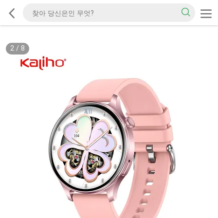
2
/
8