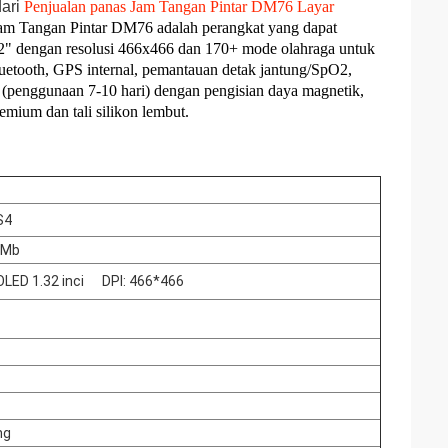
dari
Penjualan panas Jam Tangan Pintar DM76 Layar
am Tangan Pintar DM76 adalah perangkat yang dapat
2" dengan resolusi 466x466 dan 170+ mode olahraga untuk
luetooth, GPS internal, pemantauan detak jantung/SpO2,
h (penggunaan 7-10 hari) dengan pengisian daya magnetik,
mium dan tali silikon lembut.
S4
6Mb
LED 1.32 inci
DPI: 466*466
ng