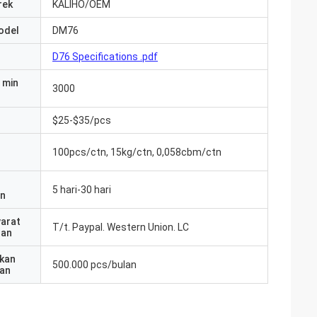
rek
KALIHO/OEM
odel
DM76
D76 Specifications .pdf
 min
3000
$25-$35/pcs
100pcs/ctn, 15kg/ctn, 0,058cbm/ctn
5 hari-30 hari
an
yarat
T/t. Paypal. Western Union. LC
ran
kan
500.000 pcs/bulan
an