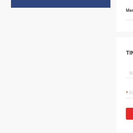
Men
TI