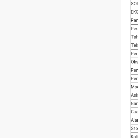
SO
EK
Pan
Pes
Tah
Tek
Pem
Oks
Pen
Pem
Mod
Asi
Ga
Cu
Ala
St
Kal