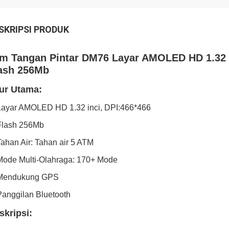
SKRIPSI PRODUK
m Tangan Pintar DM76 Layar AMOLED HD 1.32 
ash 256Mb
tur Utama:
Layar AMOLED HD 1.32 inci, DPI:466*466
Flash 256Mb
Tahan Air: Tahan air 5 ATM
Mode Multi-Olahraga: 170+ Mode
 Mendukung GPS
Panggilan Bluetooth
skripsi: