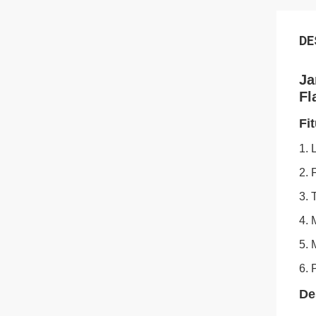
DE
Ja
Fl
Fi
1. 
2. 
3. 
4. 
5.
6. 
De