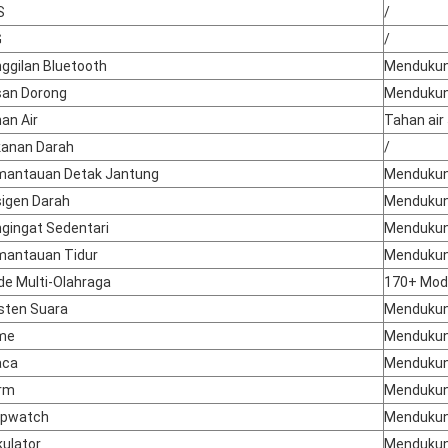
S
/
G
/
ggilan Bluetooth
Menduku
an Dorong
Menduku
an Air
Tahan air
anan Darah
/
antauan Detak Jantung
Menduku
igen Darah
Menduku
gingat Sedentari
Menduku
antauan Tidur
Menduku
e Multi-Olahraga
170+ Mod
sten Suara
Menduku
me
Menduku
aca
Menduku
rm
Menduku
opwatch
Menduku
kulator
Menduku