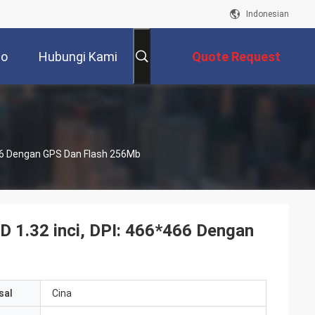
Indonesian
eo
Hubungi Kami
Quote Request
Suatu
66 Dengan GPS Dan Flash 256Mb
1.32 inci, DPI: 466*466 Dengan
sal
Cina