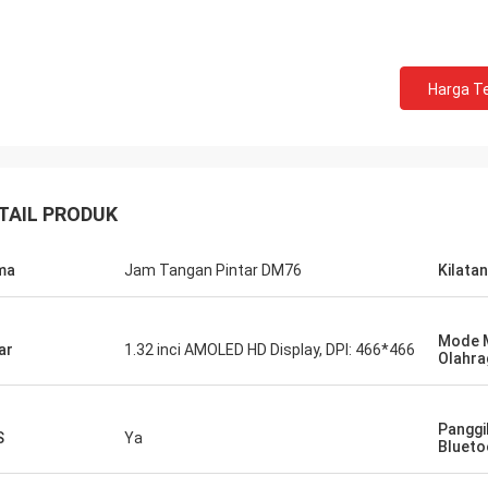
Harga Te
TAIL PRODUK
ma
Jam Tangan Pintar DM76
Kilatan
Mode M
ar
1.32 inci AMOLED HD Display, DPI: 466*466
Olahra
Panggi
S
Ya
Blueto