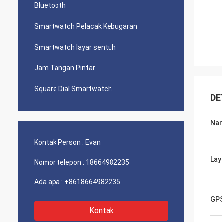
Bluetooth
Smartwatch Pelacak Kebugaran
Smartwatch layar sentuh
Jam Tangan Pintar
Square Dial Smartwatch
DE
Na
Kontak Person :
Evan
Lay
Nomor telepon :
18664982235
Ada apa :
+8618664982235
GP
Kontak