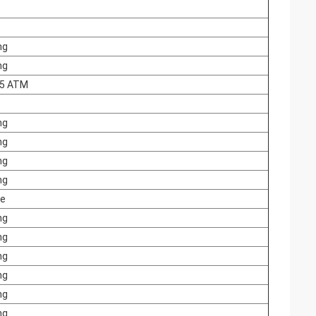
ng
ng
 5 ATM
ng
ng
ng
ng
e
ng
ng
ng
ng
ng
ng