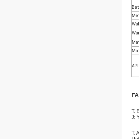
Bat
Met
Wak
Wa
Mat
Mat
APL
FA
T.
J: 
T.
Unt