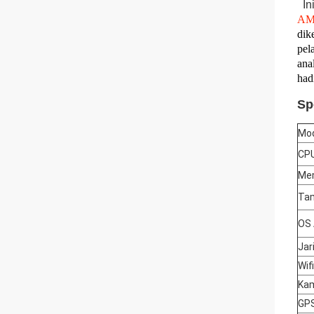
Ini
AMO
dik
pel
ana
had
Sp
Mod
CP
Me
Tam
OS 
Jar
Wifi
Ka
GP