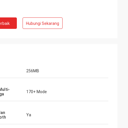
rbaik
Hubungi Sekarang
256MB
ulti-
170+ Mode
ga
lan
Ya
oth