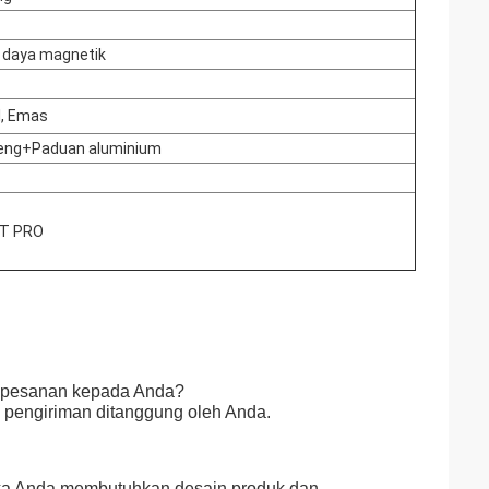
 daya magnetik
l, Emas
eng+Paduan aluminium
IT PRO
n pesanan kepada Anda?
ya pengiriman ditanggung oleh Anda.
ika Anda membutuhkan desain produk dan