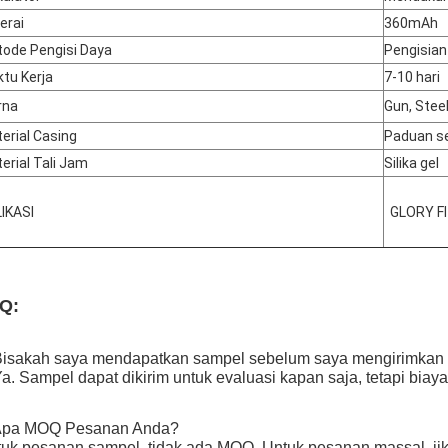
erai
360mAh
ode Pengisi Daya
Pengisian
tu Kerja
7-10 hari
rna
Gun, Stee
erial Casing
Paduan s
erial Tali Jam
Silika gel
IKASI
GLORY F
Q:
 Bisakah saya mendapatkan sampel sebelum saya mengirimka
Ya. Sampel dapat dikirim untuk evaluasi kapan saja, tetapi bia
 Apa MOQ Pesanan Anda?
uk pesanan sampel, tidak ada MOQ. Untuk pesanan massal, j