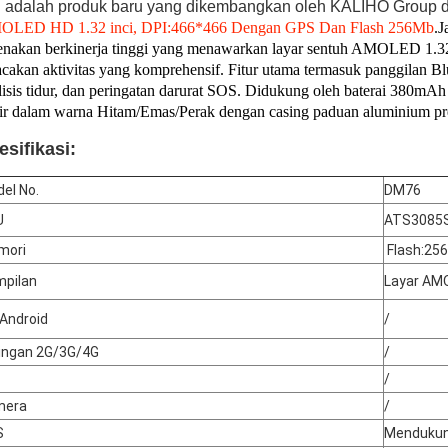
 adalah produk baru yang dikembangkan oleh KALIHO Group 
LED HD 1.32 inci, DPI:466*466 Dengan GPS Dan Flash 256Mb
.J
enakan berkinerja tinggi yang menawarkan layar sentuh AMOLED 1.3
acakan aktivitas yang komprehensif. Fitur utama termasuk panggilan B
lisis tidur, dan peringatan darurat SOS. Didukung oleh baterai 380mA
ir dalam warna Hitam/Emas/Perak dengan casing paduan aluminium pre
esifikasi:
el No.
DM76
U
ATS3085
mori
Flash
:
25
pilan
Layar AMO
Android
/
ingan 2G/3G/4G
/
/
mera
/
S
Menduku