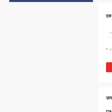
एक स
उत्
DM