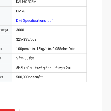
KALIHO/OEM
DM76
D76 Specifications .pdf
 मात्रा
3000
$25-$35/pcs
रण
100pcs/ctn, 15kg/ctn, 0.058cbm/ctn
य
5 दिन-30 दिन
टी/टी। पेपैल। वेस्टर्न यूनियन। नियंत्रण रेखा
मता
500,000pcs/महीना