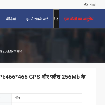
Hindi
वीडियो
हमसे संपर्क करें
एक बोली का अनुरोध
लैश 256Mb के साथ
,DPI:466*466 GPS और फ्लैश 256Mb के
ेस
चीन