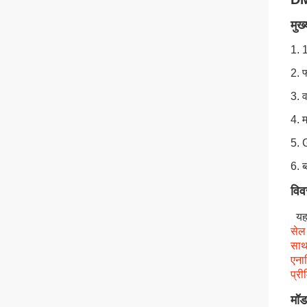
मुख्
1. 
2. 
3. 
4. म
5. 
6. ब
विव
यह 
सेल
साथ
एना
प्र
मॉड