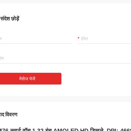
ंदेश छोड़ें
मेसेज भेजें
पाद विवरण
76 स्मार्ट वॉच 1.32 इंच AMOLED HD डिस्प्ले, DPI: 4