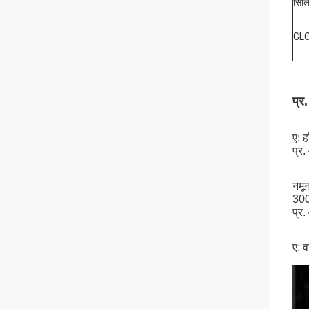
सिल
GLO
प्र
ए: 
प्र
नमू
300
प्र.
ए: 