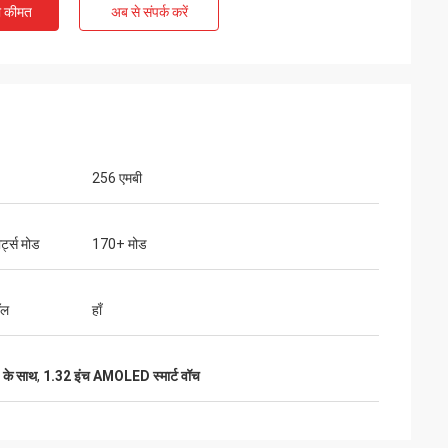
ी कीमत
अब से संपर्क करें
256 एमबी
र्ट्स मोड
170+ मोड
ॉल
हाँ
 के साथ
,
1.32 इंच AMOLED स्मार्ट वॉच