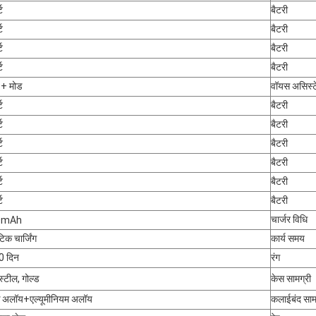
ट
बैटरी
ट
बैटरी
ट
बैटरी
ट
बैटरी
+ मोड
वॉयस असिस्ट
ट
बैटरी
ट
बैटरी
ट
बैटरी
ट
बैटरी
ट
बैटरी
ट
बैटरी
चार्जर विधि
0mAh
ेटिक चार्जिंग
कार्य समय
0 दिन
रंग
स्टील, गोल्ड
केस सामग्री
क अलॉय+एल्यूमीनियम अलॉय
कलाईबंद साम