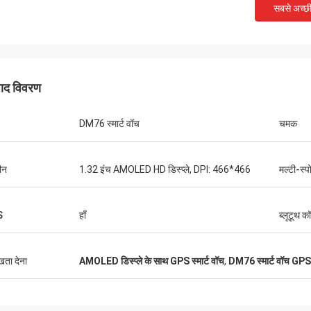
सबसे अच्छ
पाद विवरण
DM76 स्मार्ट वॉच
चमक
रीन
1.32 इंच AMOLED HD डिस्प्ले, DPI: 466*466
मल्टी-स्पो
S
हाँ
ब्लूटूथ क
ुखता देना
AMOLED डिस्प्ले के साथ GPS स्मार्ट वॉच
,
DM76 स्मार्ट वॉच GPS