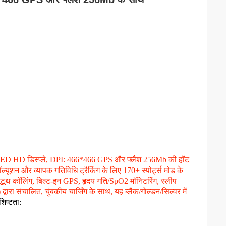
LED HD डिस्प्ले, DPI: 466*466 GPS और फ्लैश 256Mb की हॉट
्यूशन और व्यापक गतिविधि ट्रैकिंग के लिए 170+ स्पोर्ट्स मोड के
ूटूथ कॉलिंग, बिल्ट-इन GPS, हृदय गति/SpO2 मॉनिटरिंग, स्लीप
ा संचालित, चुंबकीय चार्जिंग के साथ, यह ब्लैक/गोल्डन/सिल्वर में
शिष्टता: