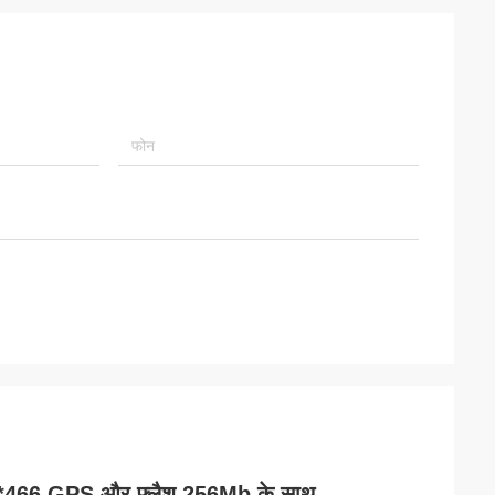
66*466 GPS और फ्लैश 256Mb के साथ