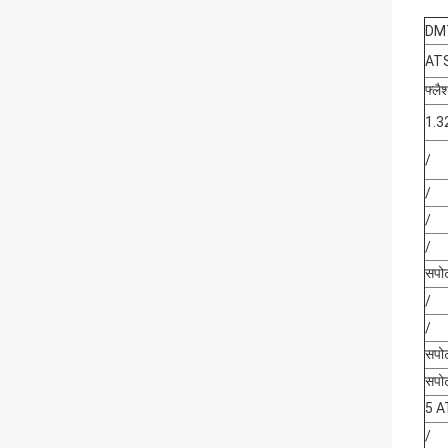
DM
AT
फ्लै
1.32
/
/
/
/
सपोर्
/
/
सपोर्
सपोर्
5 A
/