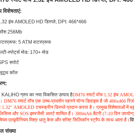
य विशेषताएं:
1.32 इंच AMOLED HD डिस्प्ले, DPI: 466*466
फ्लैश 256Mb
वाटरप्रूफ: 5 ATM वाटरप्रूफ
ल्टी-स्पोर्ट्स मोड: 170+ मोड
GPS सपोर्ट
्लूटूथ कॉल
रण:
KALIHO ग्रुप का नया विकसित उत्पाद है
DM76 स्मार्ट वॉच 1.32 इंच AMO
। DM76 स्मार्ट वॉच एक उच्च-प्रदर्शन पहनने योग्य डिवाइस है जो 466x466 रिज़ॉल
 1.32" AMOLED टचस्क्रीन डिस्प्ले प्रदान करता है। प्रमुख विशेषताओं में ब्ल
लिसिस और SOS इमरजेंसी अलर्ट शामिल हैं। 380mAh बैटरी (7-10 दिन उपयोग) द्वार
ीमियम एल्यूमीनियम मिश्र धातु केस और सॉफ्ट सिलिकॉन स्ट्रैप के साथ आता है।
वि
ल संख्या