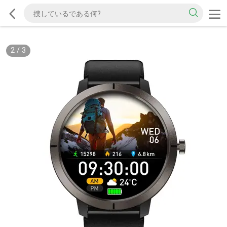
2
/
3