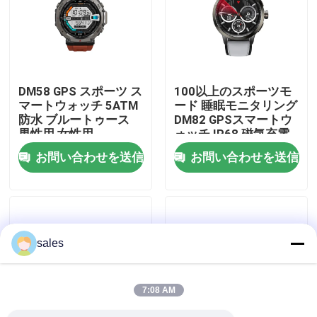
私達について
工場旅行
DM58 GPS スポーツ ス
100以上のスポーツモ
マートウォッチ 5ATM
ード 睡眠モニタリング
防水 ブルートゥース
DM82 GPSスマートウ
品質管理
男性用 女性用
ォッチ IP68 磁気充電
お問い合わせを送信
お問い合わせを送信
私達に連絡しなさい
引用を要求しなさい
sales
スポーツのスマートな腕時計
7:08 AM
GPSスマートウォッチ