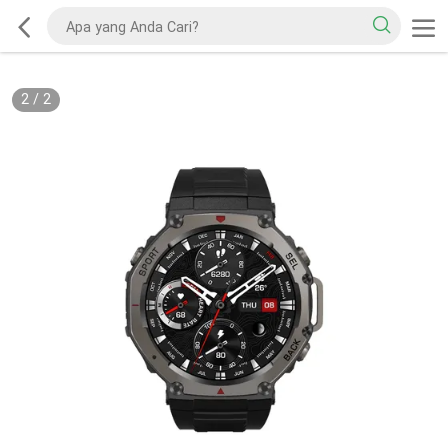
2
/
2