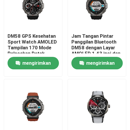
DM58 GPS Kesehatan
Jam Tangan Pintar
Sport Watch AMOLED
Panggilan Bluetooth
Tampilan 170 Mode
DM58 dengan Layar
Pelacakan Detak
AMOLED 1.43 inci dan
Jantung
Tahan Air 5ATM
mengirimkan
mengirimkan
permintaan
permintaan
Rumah
Produk
Video