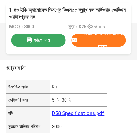
1.৪৩ ইঞ্চি অ্যামোলেড ডিসপ্লে ডিএম৫৮ ব্লুটুথ কল স্মার্টওয়াচ ৫এটিএম
ওয়াটারপ্রুফ সহ
MOQ：3000
মূল্য：$25-$35/pcs
আমাদের সাথে যোগাযোগ
ভালো দাম
করুন
পণ্যের বর্ণনা
উৎপত্তি স্থল
চীন
ডেলিভারি সময়
5 দিন-30 দিন
D58 Specifications.pdf
নথি
ন্যূনতম চাহিদার পরিমাণ
3000