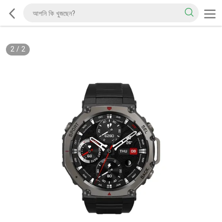
2
/
2