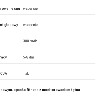
rowanie snu
wsparcie
nt głosowy
wsparcie
a
300 mAh
racy
5-8 dni
ACJA
Tak
łosowym
,
opaska fitness z monitorowaniem tętna