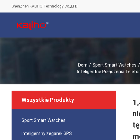
ShenZhen KALIHO Technology Co.,LTD
Dom
/
Sport Smart Watches
/
Inteligentne Połączenia Telefon
Wszystkie Produkty
1,
ni
Sport Smart Watches
tę
Inteligentny zegarek GPS
mę