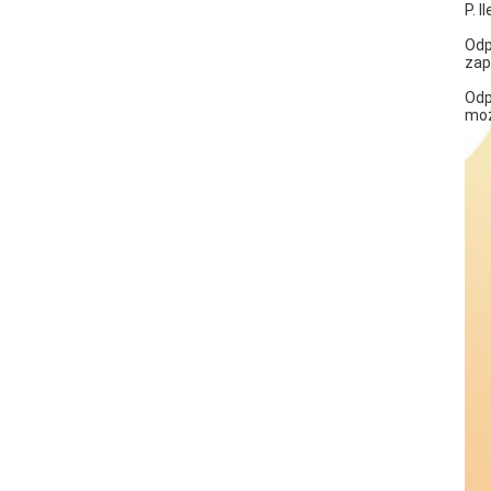
P. 
Odp
zap
Odp
moż