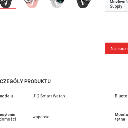
Możliwoś
Supply
Najlepsz
CZEGÓŁY PRODUKTU
modelu
J12 Smart Watch
Blueto
esyłanie
Monito
wsparcie
domości
tętna