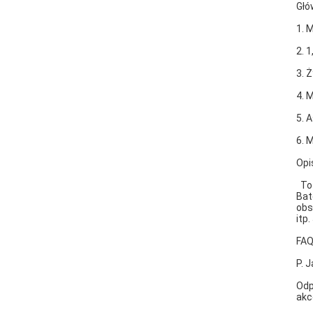
Głó
1. 
2. 1
3. 
4. 
5. 
6. 
Opi
To 
Bat
obs
itp
FA
P. 
Odp
akc