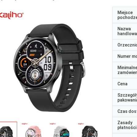
Miejsce
pochodze
Nazwa
handlowa
Orzeczni
Numer m
Minimaln
zamówien
Cena
Szczegół
pakowani
Czas dos
Zasady
płatności