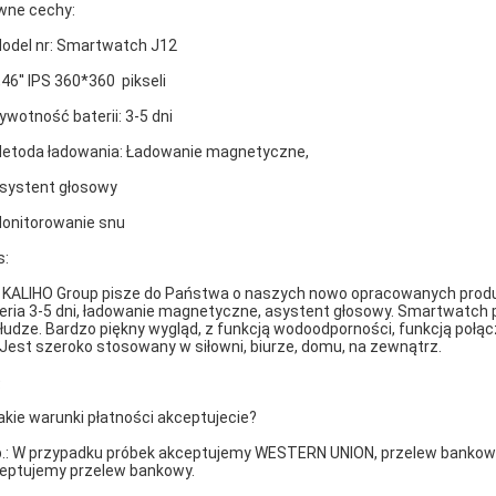
wne cechy:
Model nr: Smartwatch J12
,46'' IPS 360*360 pikseli
Żywotność baterii: 3-5 dni
Metoda ładowania: Ładowanie magnetyczne,
Asystent głosowy
Monitorowanie snu
s:
KALIHO Group pisze do Państwa o naszych nowo opracowanych produ
eria 3-5 dni, ładowanie magnetyczne, asystent głosowy. Smartwatch po
łudze. Bardzo piękny wygląd, z funkcją wodoodporności, funkcją poł
. Jest szeroko stosowany w siłowni, biurze, domu, na zewnątrz.
Q
Jakie warunki płatności akceptujecie?
.: W przypadku próbek akceptujemy WESTERN UNION, przelew bankow
eptujemy przelew bankowy.