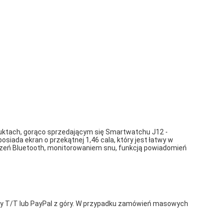
ktach, gorąco sprzedającym się Smartwatchu J12 -
siada ekran o przekątnej 1,46 cala, który jest łatwy w
ączeń Bluetooth, monitorowaniem snu, funkcją powiadomień
y T/T lub PayPal z góry. W przypadku zamówień masowych