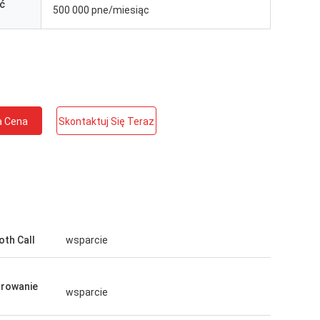
ć
500 000 pne/miesiąc
a Cena
Skontaktuj Się Teraz
oth Call
wsparcie
rowanie
wsparcie