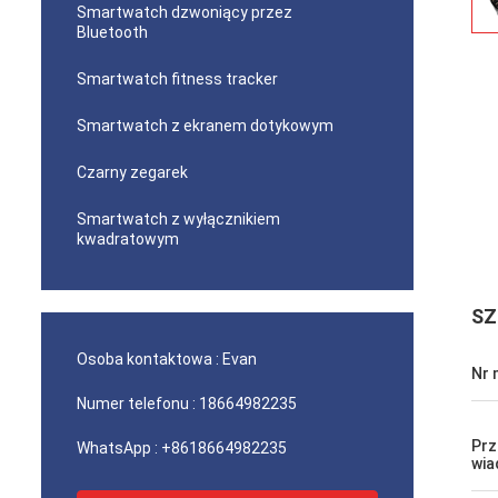
Smartwatch dzwoniący przez
Bluetooth
Smartwatch fitness tracker
Smartwatch z ekranem dotykowym
Czarny zegarek
Smartwatch z wyłącznikiem
kwadratowym
SZ
Osoba kontaktowa :
Evan
Nr 
Numer telefonu :
18664982235
Prz
WhatsApp :
+8618664982235
wia