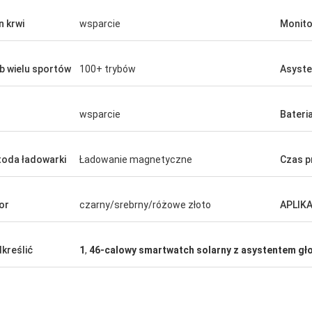
n krwi
wsparcie
Monito
b wielu sportów
100+ trybów
Asyste
wsparcie
Bateri
oda ładowarki
Ładowanie magnetyczne
Czas p
or
czarny/srebrny/różowe złoto
APLIK
kreślić
1
,
46-calowy smartwatch solarny z asystentem g