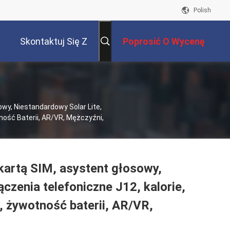
Polish
Skontaktuj Się Z
Poprosić O Wycenę
Nami
wy, Niestandardowy Solar Lite,
tność Baterii, AR/VR, Mężczyźni,
kartą SIM, asystent głosowy,
ączenia telefoniczne J12, kalorie,
i, żywotność baterii, AR/VR,