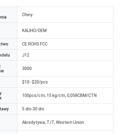
Chiny
nia
KALIHO/OEM
ctwo
CE ROHS FCC
odelu
J12
e
3000
ie
$10- $20/pcs
y
100pcs/ctn, 15 kg/ctn, 0,058CBM/CTN
a
tawy
5 dni-30 dni
Akredytywa, T/T, Western Union