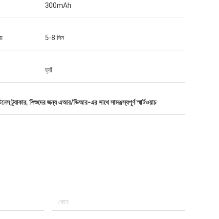
300mAh
়
5-8 দিন
হ্যাঁ
নেস ট্র্যাকার
,
শিশুদের জন্য এআর/ভিআর-এর সাথে সামঞ্জস্যপূর্ণ স্মার্টওয়াচ