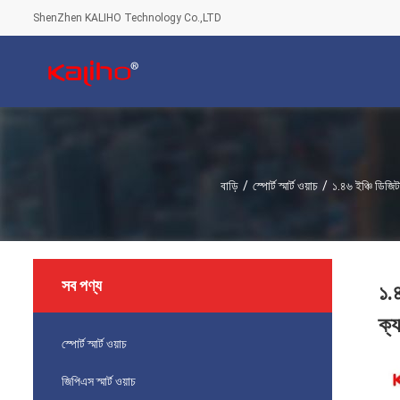
ShenZhen KALIHO Technology Co.,LTD
বাড়ি
/
স্পোর্ট স্মার্ট ওয়াচ
/
১.৪৬ ইঞ্চি ডিজিট
সব পণ্য
১.৪
ক্
স্পোর্ট স্মার্ট ওয়াচ
জিপিএস স্মার্ট ওয়াচ