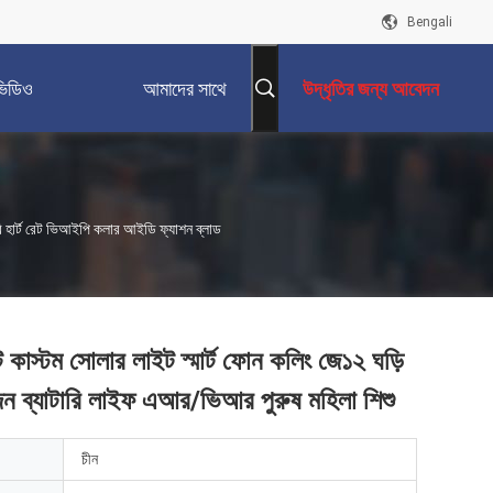
Bengali
ভিডিও
আমাদের সাথে
উদ্ধৃতির জন্য আবেদন
যোগাযোগ করুন
ালোরি হার্ট রেট ভিআইপি কলার আইডি ফ্যাশন ব্লাড
ান্ট কাস্টম সোলার লাইট স্মার্ট ফোন কলিং জে১২ ঘড়ি
েন ব্যাটারি লাইফ এআর/ভিআর পুরুষ মহিলা শিশু
চীন