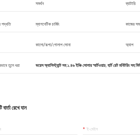
সমর্থন
ব্যাটারি
ার পদ্ধতি
ম্যাগনেটিক চার্জিং
কাজের সময
কালো/রূপা/গোলাপ সোনা
অ্যাপ
ষভাবে তুলে ধরা
ভয়েস অ্যাসিস্ট্যান্ট সহ ১.৪৬ ইঞ্চি সোলার স্মার্টওয়াচ
,
হার্ট রেট মনিটরিং সহ ফিট
 বার্তা রেখে যান