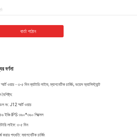
বার্তা পাঠান
ের বর্ণনা
্মার্ট ওয়াচ - ৩-৫ দিন ব্যাটারি লাইফ, ম্যাগনেটিক চার্জিং, ভয়েস অ্যাসিস্ট্যান্ট
 বৈশিষ্ট্য:
েল নং: J12 স্মার্ট ওয়াচ
.৪৬ ইঞ্চি IPS ৩৬০*৩৬০ পিক্সেল
যাটারি লাইফ: ৩-৫ দিন
র্জ করার পদ্ধতি: ম্যাগনেটিক চার্জিং