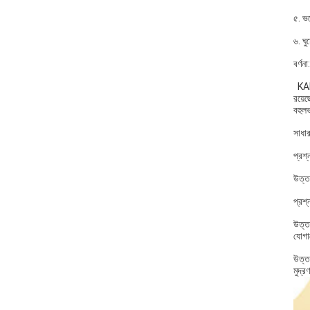
৫. ভয়
৬. ঘু
বর্ণনা:
KALIH
রয়েছ
বহুলভ
সাধার
প্রশ
উত্তর
প্রশ
উত্ত
যোগা
উত্তর
মুদ্