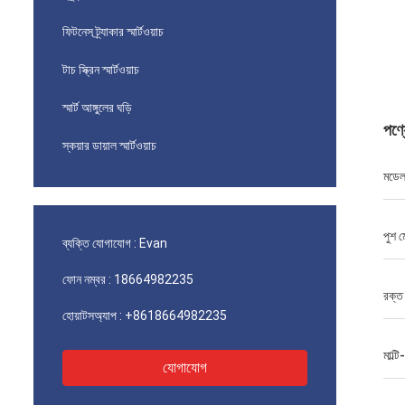
ফিটনেস ট্র্যাকার স্মার্টওয়াচ
টাচ স্ক্রিন স্মার্টওয়াচ
স্মার্ট আঙ্গুলের ঘড়ি
পণ্
স্কয়ার ডায়াল স্মার্টওয়াচ
মডেল
পুশ 
ব্যক্তি যোগাযোগ :
Evan
ফোন নম্বর :
18664982235
রক্ত
হোয়াটসঅ্যাপ :
+8618664982235
মাল্ট
যোগাযোগ