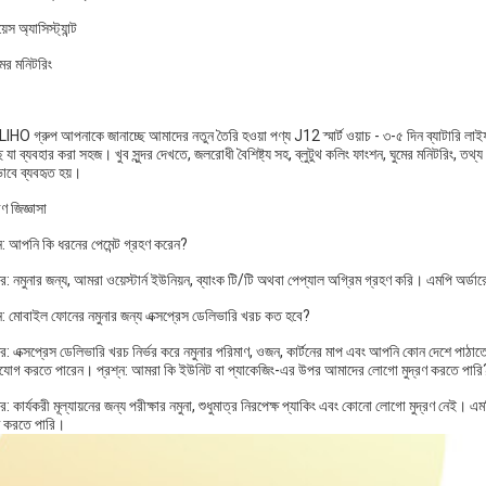
েস অ্যাসিস্ট্যান্ট
মের মনিটরিং
O গ্রুপ আপনাকে জানাচ্ছে আমাদের নতুন তৈরি হওয়া পণ্য J12 স্মার্ট ওয়াচ - ৩-৫ দিন ব্যাটারি লাইফ, ম্যাগনে
ে যা ব্যবহার করা সহজ। খুব সুন্দর দেখতে, জলরোধী বৈশিষ্ট্য সহ, ব্লুটুথ কলিং ফাংশন, ঘুমের মনিটরিং, 
াবে ব্যবহৃত হয়।
ণ জিজ্ঞাসা
্ন: আপনি কি ধরনের পেমেন্ট গ্রহণ করেন?
: নমুনার জন্য, আমরা ওয়েস্টার্ন ইউনিয়ন, ব্যাংক টি/টি অথবা পেপ্যাল অগ্রিম গ্রহণ করি। এমপি অর্ডার
্ন: মোবাইল ফোনের নমুনার জন্য এক্সপ্রেস ডেলিভারি খরচ কত হবে?
র: এক্সপ্রেস ডেলিভারি খরচ নির্ভর করে নমুনার পরিমাণ, ওজন, কার্টনের মাপ এবং আপনি কোন দেশে পাঠ
যোগ করতে পারেন। প্রশ্ন: আমরা কি ইউনিট বা প্যাকেজিং-এর উপর আমাদের লোগো মুদ্রণ করতে পারি
: কার্যকরী মূল্যায়নের জন্য পরীক্ষার নমুনা, শুধুমাত্র নিরপেক্ষ প্যাকিং এবং কোনো লোগো মুদ্রণ ন
রণ করতে পারি।