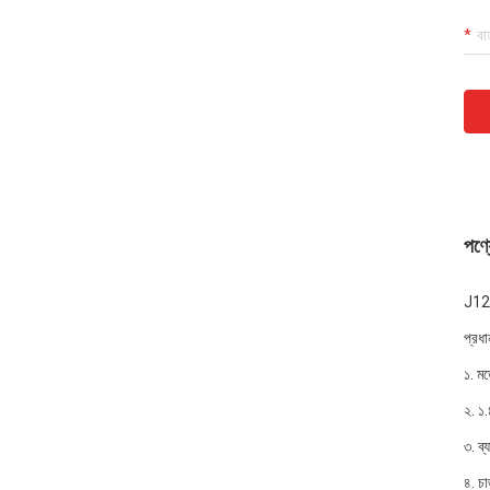
পণ্য
J12 স
প্রধান
১. মড
২. ১
৩. ব্
৪. চা