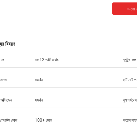
ভালো দ
যের বিবরণ
 নং
জে 12 স্মার্ট ওয়াচ
ব্লুটুথ কল
মেসেজ
সমর্থন
হার্ট রেট পর
 অক্সিজেন
সমর্থন
ঘুম পর্যবেক্
ি-স্পোর্টস মোড
100+ মোড
ভয়েস সহক