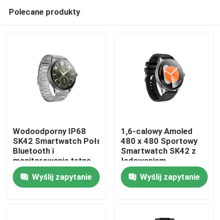
Polecane produkty
Wodoodporny IP68
1,6-calowy Amoled
SK42 Smartwatch Połączenia
480 x 480 Sportowy
Bluetooth i
Smartwatch SK42 z
Dom
monitorowanie tętna
ładowaniem
Tlen we krwi
magnetycznym i
Wyślij zapytanie
Wyślij zapytanie
przypomnieniem o
Produkty
braku aktywności
Filmy