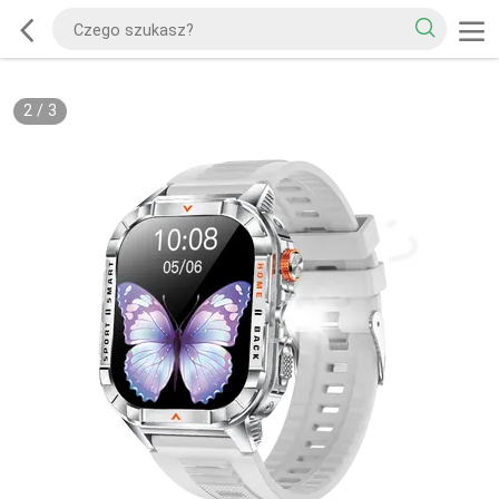
2
/
3