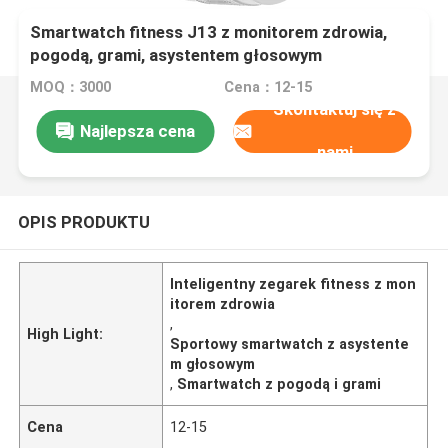
Smartwatch fitness J13 z monitorem zdrowia,
pogodą, grami, asystentem głosowym
MOQ：3000
Cena：12-15
Skontaktuj się z
Najlepsza cena
nami
OPIS PRODUKTU
Inteligentny zegarek fitness z mon
itorem zdrowia
,
High Light:
Sportowy smartwatch z asystente
m głosowym
,
Smartwatch z pogodą i grami
Cena
12-15