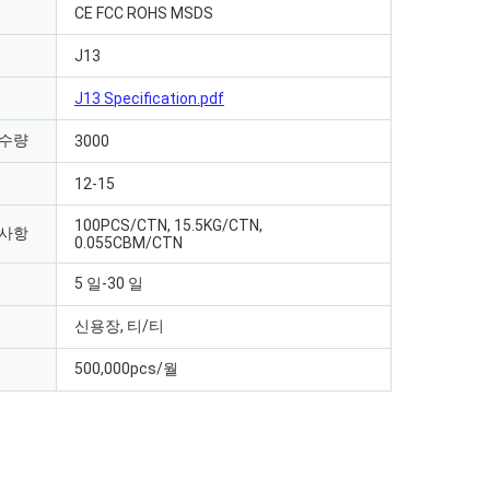
CE FCC ROHS MSDS
J13
J13 Specification.pdf
 수량
3000
12-15
100PCS/CTN, 15.5KG/CTN,
 사항
0.055CBM/CTN
5 일-30 일
신용장, 티/티
500,000pcs/월