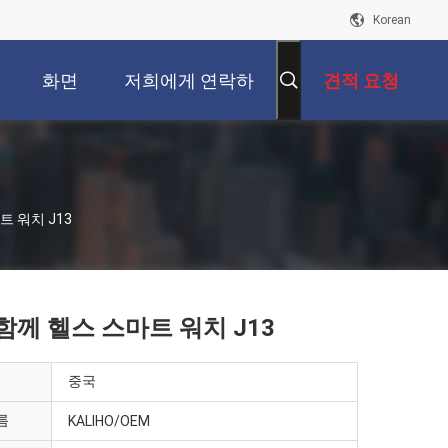
Korean
화면
저희에게 연락하
견적 요청
십시오
트 워치 J13
함께 헬스 스마트 워치 J13
중국
름
KALIHO/OEM