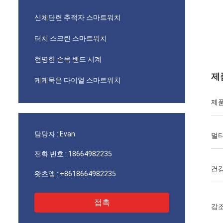
신체단련 추적자 스마트워치
터치 스크린 스마트워치
현명한 손목 밴드 시계
제
케케묵은 다이얼 스마트워치
제
담당자 :
Evan
멀티
전화 번호 :
18664982235
건
왓츠앱 :
+8618664982235
접촉
강