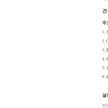
건
주
1.
2.
C
3.
4.
5.
6.
설
이