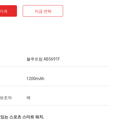
 가격
지금 연락
블루트럼 AB5691F
1200mAh
 보조자
예
 있는 스포츠 스마트 워치
,