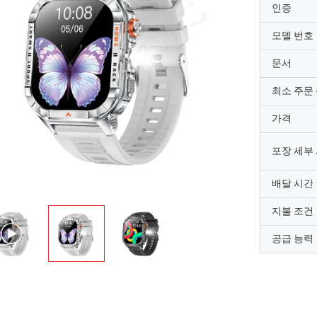
인증
모델 번호
문서
최소 주문
가격
포장 세부
배달 시간
지불 조건
공급 능력