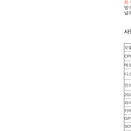
트 
방수
널
사
모
CP
메
디
안
2G
와
카
GP
SO