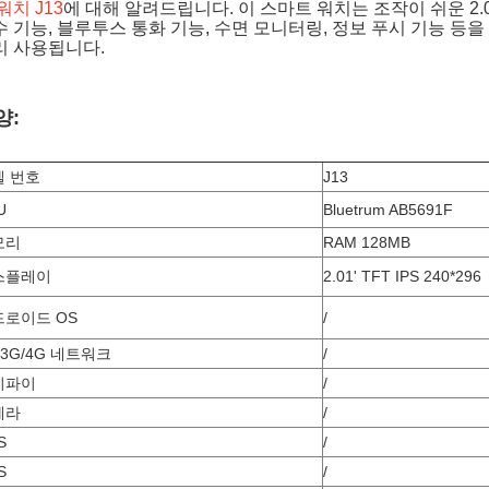
워치 J13
에 대해 알려드립니다. 이 스마트 워치는 조작이 쉬운 2.
 기능, 블루투스 통화 기능, 수면 모니터링, 정보 푸시 기능 등을
리 사용됩니다.
양:
델 번호
J13
U
Bluetrum AB5691F
모리
RAM 128MB
스플레이
2.01' TFT IPS 240*296
드로이드 OS
/
/3G/4G 네트워크
/
이파이
/
메라
/
S
/
S
/