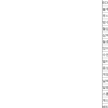
EC
블
푸
방
혈
심
혈
앉
수
멀
음
게
날
알
스
계
배