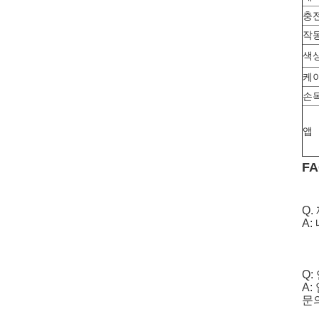
충
작
색
케
손목
앱
FA
Q
A:
Q:
A
문