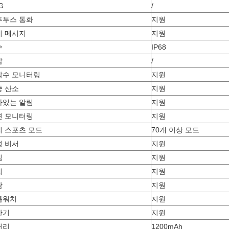
G
/
루투스 통화
지원
시 메시지
지원
수
IP68
압
/
박수 모니터링
지원
중 산소
지원
아있는 알림
지원
면 모니터링
지원
티 스포츠 모드
70개 이상 모드
성 비서
지원
임
지원
씨
지원
람
지원
톱워치
지원
산기
지원
터리
1200mAh