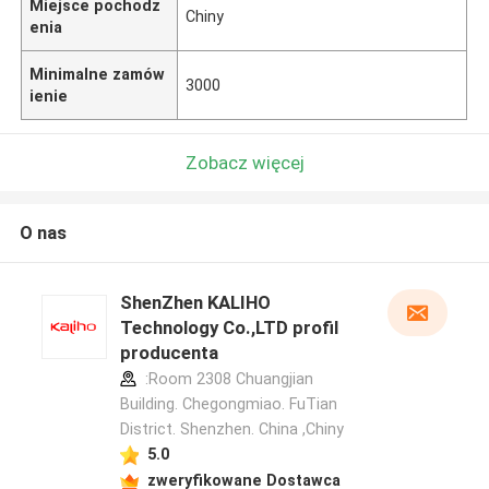
Miejsce pochodz
Chiny
enia
Minimalne zamów
3000
ienie
Zobacz więcej
O nas
ShenZhen KALIHO
Technology Co.,LTD profil
producenta
:Room 2308 Chuangjian
Building. Chegongmiao. FuTian
District. Shenzhen. China ,Chiny
5.0
zweryfikowane Dostawca