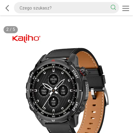
2
/
5