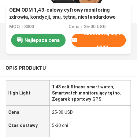
OEM ODM 1,43-calowy cyfrowy monitoring
zdrowia, kondycji, snu, tętna, niestandardowe
śledzenie GPS, identyfikator dzwoniącego Stratos
MOQ：3000
Cena：25-30 USD
3, inteligentny zegarek W10 PRO z funkcją
Skontaktuj się z
dzwonienia, zakupy, gra w metrze, funkcja
Najlepsza cena
połączeń, dla sportowców, na siłownię
nami
OPIS PRODUKTU
1.43 cali fitness smart watch
,
High Light:
Smartwatch monitorujący tętno
,
Zegarek sportowy GPS
Cena
25-30 USD
Czas dostawy
5-30 dni