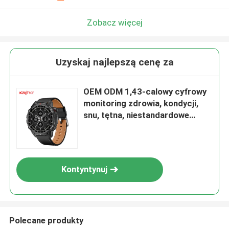
Zobacz więcej
Uzyskaj najlepszą cenę za
OEM ODM 1,43-calowy cyfrowy
monitoring zdrowia, kondycji,
snu, tętna, niestandardowe
śledzenie GPS, identyfikator
dzwoniącego Stratos 3,
inteligentny zegarek W10 PRO z
funkcją dzwonienia, zakupy, gra
Kontyntynuj
w metrze, funkcja połączeń, dla
sportowców, na siłownię
Polecane produkty