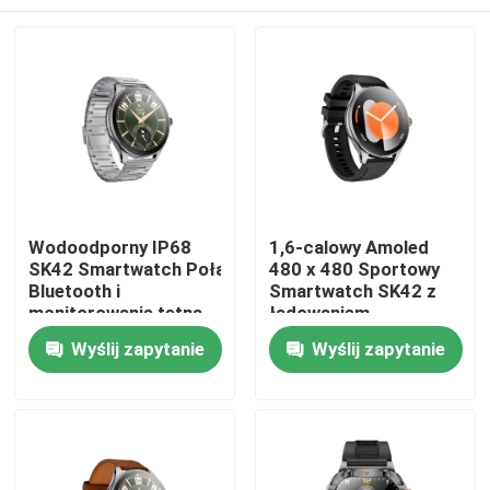
Wodoodporny IP68
1,6-calowy Amoled
SK42 Smartwatch Połączenia
480 x 480 Sportowy
Bluetooth i
Smartwatch SK42 z
monitorowanie tętna
ładowaniem
Tlen we krwi
magnetycznym i
Dom
Wyślij zapytanie
Wyślij zapytanie
przypomnieniem o
braku aktywności
Produkty
Filmy