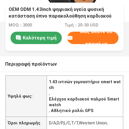
OEM ODM 1.43inch ψηφιακή υγεία φυσική
κατάσταση ύπνο παρακολούθηση καρδιακού
παλμού προσαρμοσμένο GPS παρακολούθηση
MOQ：3000
Τιμή：25-30 USD
καλούντα id Stratos 3 έξυπνο τηλέφωνο
Μας ελάτε σε
καλώντας W10 PRO watch shopping μετρό
Καλύτερη τιμή
παιχνίδι κλήση λειτουργία αθλητές
επαφή με
γυμναστήριο
Περιγραφή προϊόντων
1.43 ιντσών γυμναστήριο smart wat
ch
,
Υψηλό φως:
Ελέγχου καρδιακού παλμού Smart
watch
,
Αθλητικό ρολόι GPS
Όροι πληρωμής
D/A,D/P,L/C,T/T,Western Union,