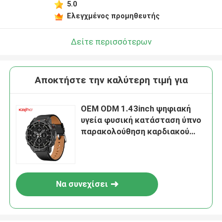
5.0
Ελεγχμένος προμηθευτής
Δείτε περισσότερων
Αποκτήστε την καλύτερη τιμή για
OEM ODM 1.43inch ψηφιακή
υγεία φυσική κατάσταση ύπνο
παρακολούθηση καρδιακού
παλμού προσαρμοσμένο GPS
παρακολούθηση καλούντα id
Stratos 3 έξυπνο τηλέφωνο
καλώντας W10 PRO watch
Να συνεχίσει
shopping μετρό παιχνίδι κλήση
λειτουργία αθλητές
γυμναστήριο