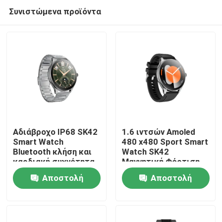
Συνιστώμενα προϊόντα
Αδιάβροχο IP68 SK42
1.6 ιντσών Amoled
Smart Watch
480 x480 Sport Smart
Bluetooth κλήση και
Watch SK42
Σπίτι
καρδιακή συχνότητα
Μαγνητική Φόρτιση
Παρακολούθηση
Υπενθύμιση
Αποστολή
Αποστολή
οξυγόνου αίματος
Καθιστικής Ζωής
Προϊόντα
Υποστήριξη
ερώτησης
ερώτησης
Βίντεο