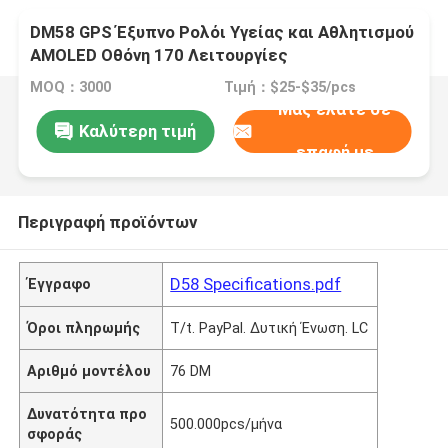
DM58 GPS Έξυπνο Ρολόι Υγείας και Αθλητισμού
AMOLED Οθόνη 170 Λειτουργίες
Παρακολούθηση Καρδιακών Παλμών
MOQ：3000
Τιμή：$25-$35/pcs
Μας ελάτε σε
Καλύτερη τιμή
επαφή με
Περιγραφή προϊόντων
D58 Specifications.pdf
Έγγραφο
Όροι πληρωμής
T/t. PayPal. Δυτική Ένωση. LC
Αριθμό μοντέλου
76 DM
Δυνατότητα προ
500.000pcs/μήνα
σφοράς