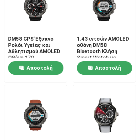
DM58 GPS Έξυπνο
1.43 ιντσών AMOLED
Ρολόι Υγείας και
οθόνη DM58
Αθλητισμού AMOLED
Bluetooth Κλήση
Οθόνη 170
Smart Watch με
Λειτουργίες
5ATM Αδιάβροχο
Αποστολή
Αποστολή
Παρακολούθηση
Καρδιακών Παλμών
ερώτησης
ερώτησης
Σπίτι
Προϊόντα
Βίντεο