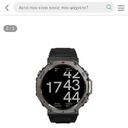
2
/
2