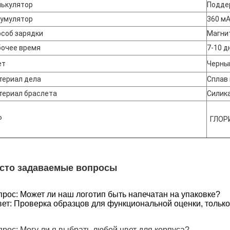
лькулятор
Подде
кумулятор
360 м
соб зарядки
Магни
бочее время
7-10 д
ет
Черны
териал дела
Сплав
териал браслета
Силик
P
ГЛОР
сто задаваемые вопросы
прос: Может ли наш логотип быть напечатан на упаковке?
ет: Проверка образцов для функциональной оценки, только 
прос: Могу ли я выбрать любой цвет для корпуса?