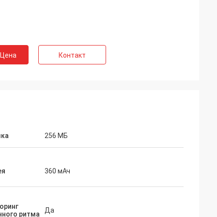
 Цена
Контакт
ка
256 МБ
ея
360 мАч
оринг
Да
чного ритма