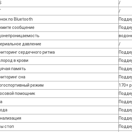
S
/
Г
/
нок по Bluetooth
Подде
жмите сообщение
Подде
донепроницаемость
водон
териальное давление
/
ниторинг сердечного ритма
Подде
лород в крови
Подде
дячая память
Подде
ниторинг сна
Подде
огоспортивный режим
170+ 
лосовой помощник
Подде
ра
Подде
года
Подде
гнализация
Подде
сы стоп
Подде