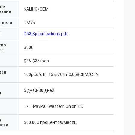
ое
KALIHO/OEM
вание
одели
DM76
т
D58 Specifications.pdf
тво
3000
за
$25-$35/pcs
вая
100pcs/ctn, 15 кг/Ctn, 0,058CBM/CTN
5 дней-30 дней
и
T/T. PayPal. Western Union. LC
а
500 000 процентов/месяц
ости