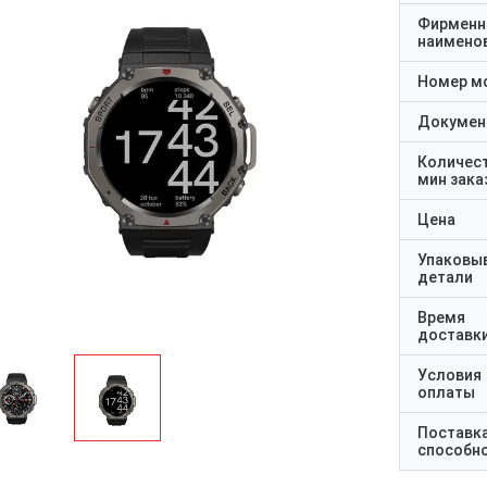
Фирменн
наимено
Номер м
Докумен
Количес
мин зака
Цена
Упаковы
детали
Время
доставк
Условия
оплаты
Поставк
способн