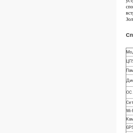
уст
спо
вст
Зол
Сп
Мод
ЦП
Па
Ди
ОС 
Сет
Wi-
Ка
GP