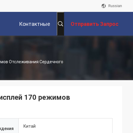
Russian
Контактные
Отправить Запрос
Данные
имов Отслеживания Сердечного
исплей 170 режимов
Китай
ждения