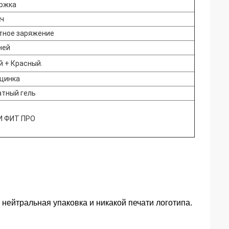
ржка
Ач
тное заряжение
ней
й + Красный.
 цинка
атный гель
И ФИТ ПРО
нейтральная упаковка и никакой печати логотипа.