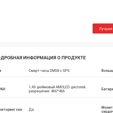
Лучшая
ДРОБНАЯ ИНФОРМАЦИЯ О ПРОДУКТЕ
я
Смарт-часы DM58 с GPS
Вспыш
1,43-дюймовый AMOLED-дисплей,
РАН
Батар
разрешение: 466*466
Монит
иторинг сна
Да
серде