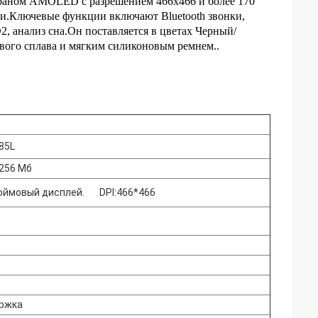
краном AMOLED с разрешением 466x466 и более 170
и.Ключевые функции включают Bluetooth звонки,
, анализ сна.Он поставляется в цветах Черный/
вого сплава и мягким силиконовым ремнем..
85L
 256 Мб
юймовый дисплей.
DPI:466*466
ржка