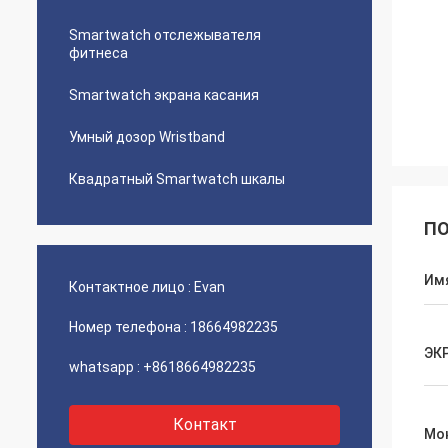
Smartwatch отслежывателя
фитнеса
Smartwatch экрана касания
Умный дозор Wristband
Квадратный Smartwatch шкалы
ПО
Им
Контактное лицо :
Evan
Номер телефона :
18664982235
ЭК
whatsapp :
+8618664982235
Контакт
Мон