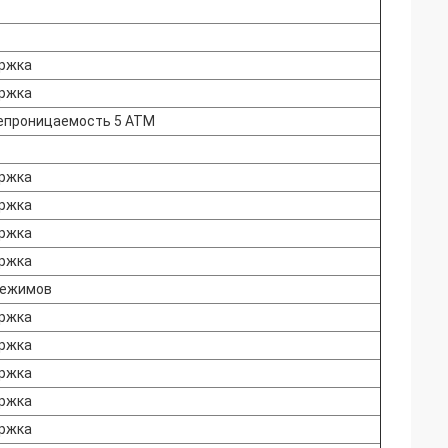
ржка
ржка
епроницаемость 5 ATM
ржка
ржка
ржка
ржка
режимов
ржка
ржка
ржка
ржка
ржка