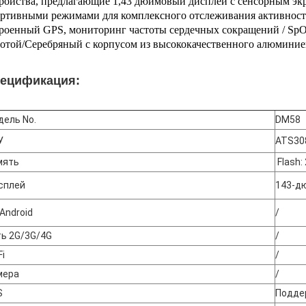
ройства, предлагающие 1,43 дюймовый дисплей с сенсорным э
ртивными режимами для комплексного отслеживания активност
роенный GPS, мониторинг частоты сердечных сокращений / SpO2
отой/Серебряный с корпусом из высококачественного алюминие
ецификация:
ель No.
DM58
У
ATS30
мять
Flash:
сплей
143-д
Android
/
ь 2G/3G/4G
/
Fi
/
мера
/
S
Подде