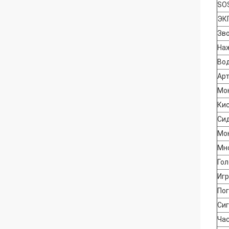
SO
ЭК
Зво
На
Во
Ар
Мо
Кис
Си
Мо
Мн
Го
Иг
По
Си
Ча