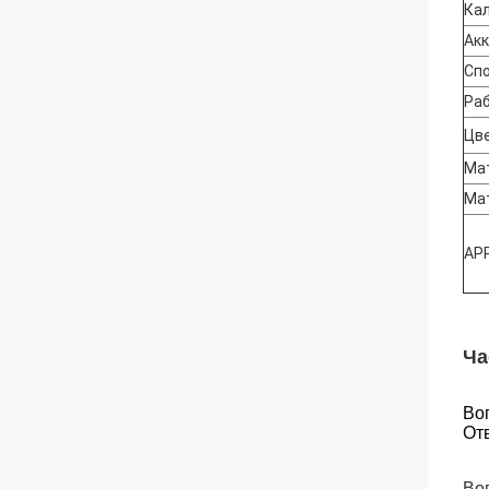
Ка
Ак
Спо
Ра
Цв
Ма
Ма
AP
Ча
Во
Отв
Во