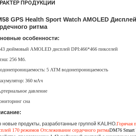
РАКТЕР ПРОДУКЦИИ
58 GPS Health Sport Watch AMOLED Диспле
рдечного ритма
новные особенности:
1.43 дюймовый AMOLED дисплей DPI:466*466 пикселей
эш: 256 Мб.
водонепроницаемость: 5 ATM водонепроницаемость
кумулятор: 360 мАч
Артериальное давление
ониторинг сна
исание:
о новые продукты, разработанные группой KALIHO.
Горячая 
плей 170 режимов Отслеживание сердечного ритма
DM76 Smart 