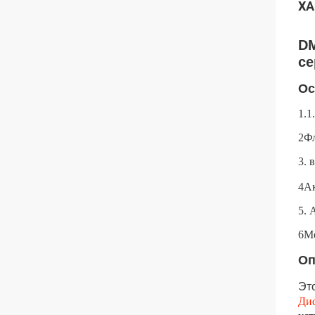
ХА
DM
се
Ос
1.
2Фл
3. 
4Ак
5. 
6М
Оп
Эт
Дис