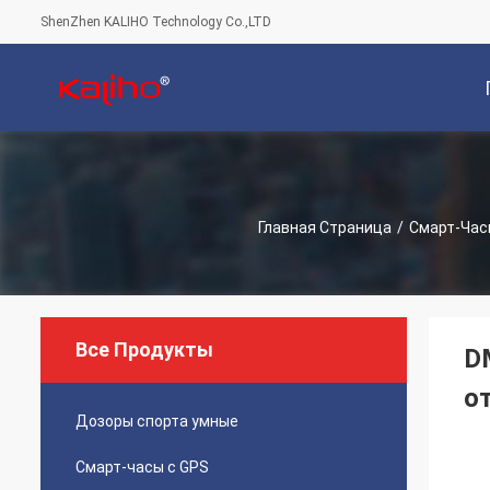
ShenZhen KALIHO Technology Co.,LTD
С
Главная Страница
/
Смарт-Час
Все Продукты
D
о
Дозоры спорта умные
Смарт-часы с GPS