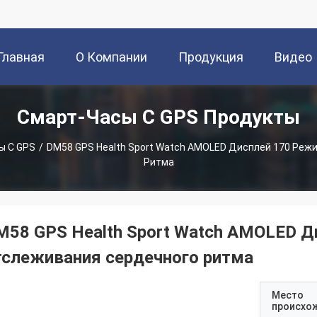
Главная
О Компании
Продукция
Видео
Смарт-Часы С GPS Продукты
траница
ы С GPS
/
DM58 GPS Health Sport Watch AMOLED Дисплей 170 Реж
Ритма
M58 GPS Health Sport Watch AMOLED Д
тслеживания сердечного ритма
Место
происхо