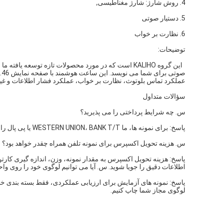
4. روش شارژ: شارژ مغناطیسی,
5. دستیار صوتی
6. نظارت بر خواب
توضیحات:
عملکرد تماس بلوتوث، نظارت بر خواب، عملکرد فشار اطلاعات و غیره.
سؤالات متداول
س. چه شرایط پرداختی را می پذیرید؟
پاسخ: برای نمونه ها، ما WESTERN UNION، BANK T/T یا پی پال را از قبل می پذیریم. برای سفارش MP، Bank TT را بپذیرید.
س. هزینه تحویل اکسپرس برای نمونه تلفن همراه چقدر خواهد بود؟
پاسخ: هزینه تحویل اکسپرس به مقدار نمونه، وزن، اندازه گیری کارت
اطلاعات دقیق را جویا شوید. س. آیا می توانیم لوگوی خود را روی واح
لوگوی مجاز شما چاپ کنیم.