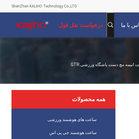
ShenZhen KALIHO Technology Co.,LTD
س با ما
درخواست نقل قول
1.46 اینچ 5G دیجیتال گام شمار صفحه نمایش Hd باتری سفارشی نظارت بر سلامت انیمه مچ دست باشگاه ورزشی GTR
همه محصولات
ساعت های هوشمند ورزشی
ساعت هوشمند جی پی اس