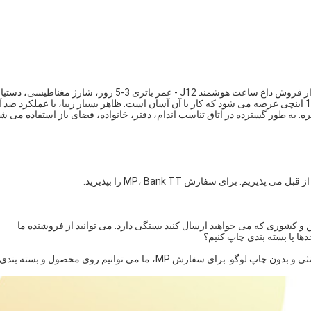
این گروه KALIHO است که در مورد محصولات تازه توسعه یافته ما از فروش داغ ساعت هوشمند J12 - عمر باتری 3-5 روز، شارژ مغناطیسی، دس
صوتی برای شما می نویسد. این ساعت هوشمند با صفحه نمایش 1.46 اینچی عرضه می شود که کار با آن آسان است. ظاهر بسیار زیبا، با عملکرد ض
 به طور گسترده در اتاق تناسب اندام، دفتر، خانواده، فضای باز استفاده می شو
ن و کشوری که می خواهید ارسال کنید بستگی دارد. می توانید از فروشنده ما
دها یا بسته بندی چاپ کنیم؟
پاسخ: نمونه های آزمایش برای ارزیابی عملکردی، فقط بسته بندی خنثی و بدون چاپ لوگو. برای سفارش MP، ما می توانیم روی محصول و بسته ب