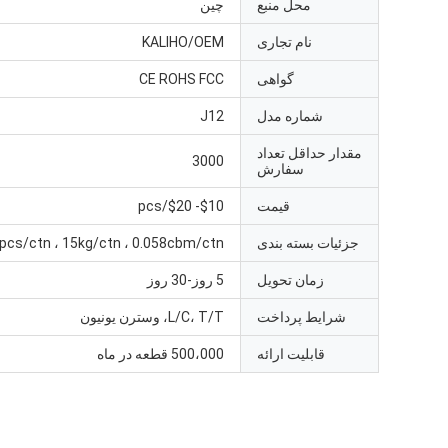
محل منبع
چین
نام تجاری
KALIHO/OEM
گواهی
CE ROHS FCC
شماره مدل
J12
مقدار حداقل تعداد
3000
سفارش
قیمت
$10- $20/pcs
جزئیات بسته بندی
pcs/ctn ، 15kg/ctn ، 0.058cbm/ctn
زمان تحویل
5 روز-30 روز
شرایط پرداخت
L/C، T/T، وسترن یونیون
قابلیت ارائه
500،000 قطعه در ماه