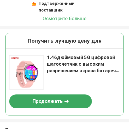
Подтверженный
поставщик
Осмотрите больше
Получить лучшую цену для
1.46дюймовый 5G цифровой
шагосчетчик с высоким
разрешением экрана батарея
пользовательский мониторинг
здоровья аниме запястье
спортзал GTR 3 Pro смартфон
звонит J12 смотреть браслет
Продолжать
расписание покупок
напоминание функция ЭКГ