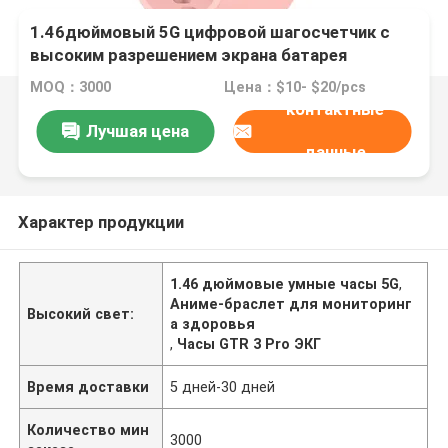
1.46дюймовый 5G цифровой шагосчетчик с
высоким разрешением экрана батарея
пользовательский мониторинг здоровья
MOQ：3000
Цена：$10- $20/pcs
аниме запястье спортзал GTR 3 Pro смартфон
контактные
звонит J12 смотреть браслет расписание
Лучшая цена
покупок напоминание функция ЭКГ
данные
Характер продукции
1.46 дюймовые умные часы 5G
,
Аниме-браслет для мониторинг
Высокий свет:
а здоровья
,
Часы GTR 3 Pro ЭКГ
Время доставки
5 дней-30 дней
Количество мин
3000