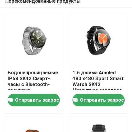
Порекомендованные продукты
Водонепроницаемые
1.6 дюйма Amoled
IP68 SK42 Смарт-
480 x480 Sport Smart
часы с Bluetooth-
Watch SK42
звонками,
Магнитное зарядное
Дом
мониторингом
устройство Сидячая
Отправить запрос
Отправить запрос
сердечного ритма и
поддержка
кислорода в крови
напоминания
Продукты
Видео