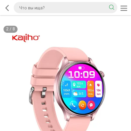
2
/
8