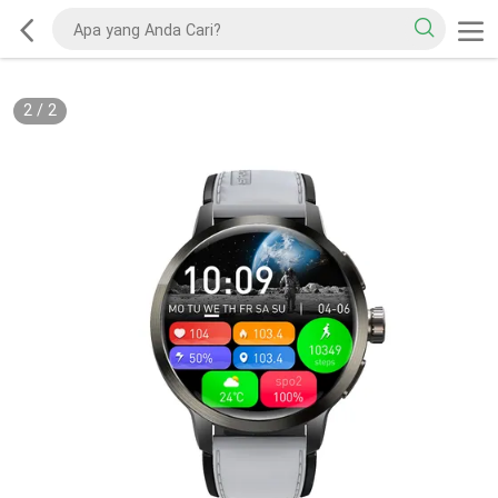
2
/
2