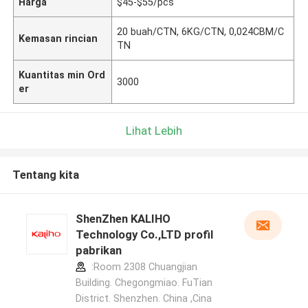
Harga
$45-$55/pcs
20 buah/CTN, 6KG/CTN, 0,024CBM/C
Kemasan rincian
TN
Kuantitas min Ord
3000
er
Lihat Lebih
Tentang kita
ShenZhen KALIHO
Technology Co.,LTD profil
pabrikan
:Room 2308 Chuangjian
Building. Chegongmiao. FuTian
District. Shenzhen. China ,Cina