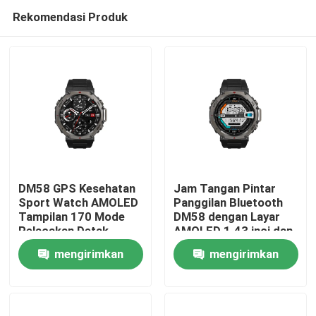
Rekomendasi Produk
DM58 GPS Kesehatan
Jam Tangan Pintar
Sport Watch AMOLED
Panggilan Bluetooth
Tampilan 170 Mode
DM58 dengan Layar
Rumah
Pelacakan Detak
AMOLED 1.43 inci dan
Jantung
Tahan Air 5ATM
mengirimkan
mengirimkan
Produk
permintaan
permintaan
Video