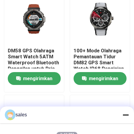
Tentang kita
Wisata pabrik
DM58 GPS Olahraga
100+ Mode Olahraga
Kontrol kualitas
Smart Watch 5ATM
Pemantauan Tidur
Waterproof Bluetooth
DM82 GPS Smart
Panggilan untuk Pria
Watch IP68 Pengisian
Hubungi kami
Wanita
Magnetik
mengirimkan
mengirimkan
permintaan
permintaan
Quote request suatu
Jam Tangan Cerdas Olahraga
sales
Jam Tangan Pintar GPS