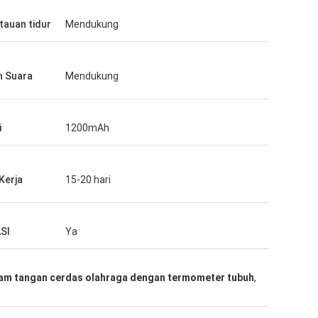
auan tidur
Mendukung
n Suara
Mendukung
i
1200mAh
Kerja
15-20 hari
SI
Ya
jam tangan cerdas olahraga dengan termometer tubuh
,