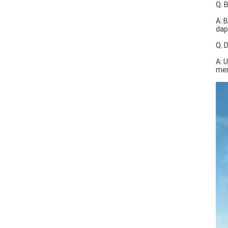
Q. 
A: 
dap
Q. 
A: 
men