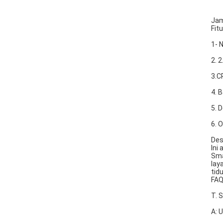
Jam
Fit
1- 
2. 
3.C
4. 
5. 
6. 
Des
Ini
Sma
lay
tid
FA
T. 
A: 