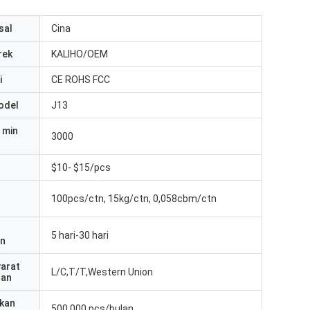
sal
Cina
rek
KALIHO/OEM
i
CE ROHS FCC
odel
J13
 min
3000
$10- $15/pcs
100pcs/ctn, 15kg/ctn, 0,058cbm/ctn
5 hari-30 hari
an
yarat
L/C,T/T,Western Union
ran
kan
500.000 pcs/bulan