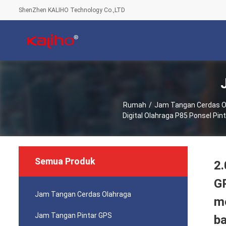
ShenZhen KALIHO Technology Co.,LTD
Rumah
/
Jam Tangan Cerdas O
Digital Olahraga P85 Ponsel P
Semua Produk
2.
GP
Jam Tangan Cerdas Olahraga
me
Jam Tangan Pintar GPS
ba