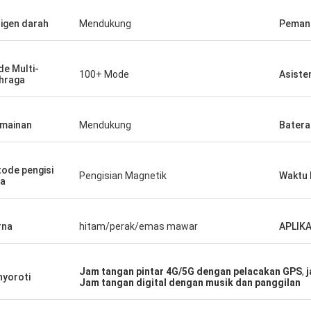
igen darah
Mendukung
Pemant
e Multi-
100+ Mode
Asiste
hraga
mainan
Mendukung
Batera
ode pengisi
Pengisian Magnetik
Waktu 
a
rna
hitam/perak/emas mawar
APLIKA
Jam tangan pintar 4G/5G dengan pelacakan GPS
,
yoroti
Jam tangan digital dengan musik dan panggilan