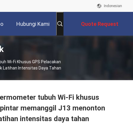
Indonesian
eo
Hubungi Kami
Quote Request
k
Suatu
buh Wi-Fi Khusus GPS Pelacakan
 Latihan Intensitas Daya Tahan
thermometer tubuh Wi-Fi khusus
l pintar memanggil J13 menonton
tihan intensitas daya tahan