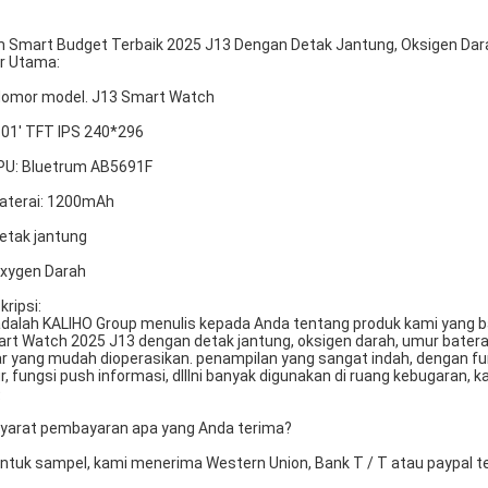
 Smart Budget Terbaik 2025 J13 Dengan Detak Jantung, Oksigen Dara
ur Utama:
Nomor model. J13 Smart Watch
2.01' TFT IPS 240*296
PU: Bluetrum AB5691F
Baterai: 1200mAh
Detak jantung
Oxygen Darah
kripsi:
 adalah KALIHO Group menulis kepada Anda tentang produk kami yang b
rt Watch 2025 J13 dengan detak jantung, oksigen darah, umur baterai
ar yang mudah dioperasikan. penampilan yang sangat indah, dengan fu
ur, fungsi push informasi, dllIni banyak digunakan di ruang kebugaran, ka
Q
Syarat pembayaran apa yang Anda terima?
Untuk sampel, kami menerima Western Union, Bank T / T atau paypal te