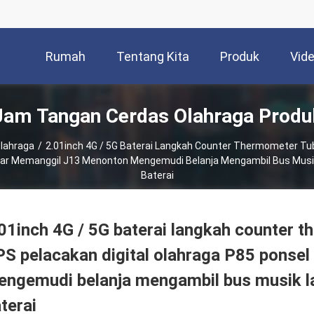
Rumah
Tentang Kita
Produk
Vid
Jam Tangan Cerdas Olahraga Produ
lahraga
/
2.01inch 4G / 5G Baterai Langkah Counter Thermometer Tu
intar Memanggil J13 Menonton Mengemudi Belanja Mengambil Bus Musik
Baterai
01inch 4G / 5G baterai langkah counter 
S pelacakan digital olahraga P85 ponse
ngemudi belanja mengambil bus musik la
terai