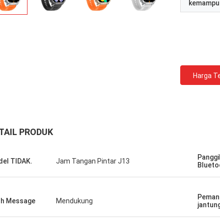
kemampu
Harga Te
TAIL PRODUK
Panggi
el TIDAK.
Jam Tangan Pintar J13
Blueto
Peman
h Message
Mendukung
jantun