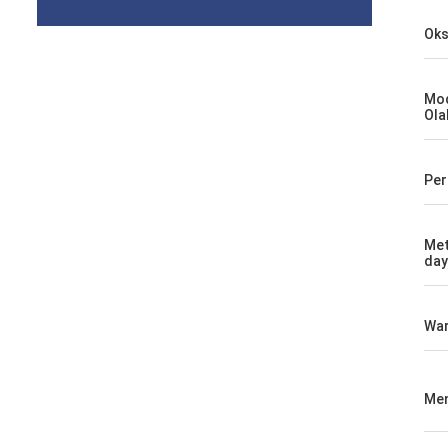
Oks
Mod
Ola
Per
Met
day
Wa
Men