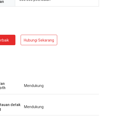
an
rbaik
Hubungi Sekarang
lan
Mendukung
oth
tauan detak
Mendukung
g