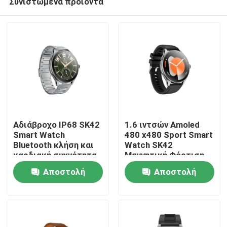
Συνιστώμενα προϊόντα
Αδιάβροχο IP68 SK42
1.6 ιντσών Amoled
Smart Watch
480 x480 Sport Smart
Bluetooth κλήση και
Watch SK42
καρδιακή συχνότητα
Μαγνητική Φόρτιση
Σπίτι
Παρακολούθηση
Υπενθύμιση
Αποστολή
Αποστολή
οξυγόνου αίματος
Καθιστικής Ζωής
Υποστήριξη
Προϊόντα
ερώτησης
ερώτησης
Βίντεο