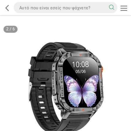
2
/
6