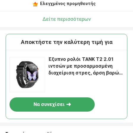
Ελεγχμένος προμηθευτής
Δείτε περισσότερων
Αποκτήστε την καλύτερη τιμή για
Έξυπνο ρολόι TANK T2 2.01
ιντσών με προσαρμοσμένη
διαχείριση στρες, άρση βαρών,
φωνητικό βοηθό, GPS,
αυτόματη παρακολούθηση
αθλημάτων, κάρτα SIM
2G/3G/4G, ειδικό για την
Να συνεχίσει
πισίνα, για ειδικές ομάδες και
συναισθηματική κατάσταση.