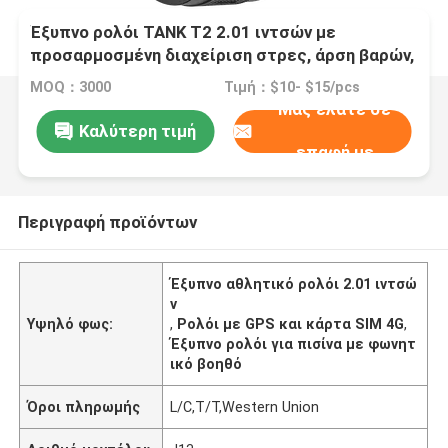
Έξυπνο ρολόι TANK T2 2.01 ιντσών με
προσαρμοσμένη διαχείριση στρες, άρση βαρών,
φωνητικό βοηθό, GPS, αυτόματη
MOQ：3000
Τιμή：$10- $15/pcs
παρακολούθηση αθλημάτων, κάρτα SIM
Μας ελάτε σε
2G/3G/4G, ειδικό για την πισίνα, για ειδικές
Καλύτερη τιμή
ομάδες και συναισθηματική κατάσταση.
επαφή με
Περιγραφή προϊόντων
Έξυπνο αθλητικό ρολόι 2.01 ιντσώ
ν
Υψηλό φως:
,
Ρολόι με GPS και κάρτα SIM 4G
,
Έξυπνο ρολόι για πισίνα με φωνητ
ικό βοηθό
Όροι πληρωμής
L/C,T/T,Western Union